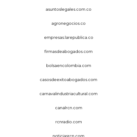
asuntoslegales.com.co
agronegocios.co
empresas.larepublica.co
firmasdeabogados.com
bolsaencolombia.com
casosdeexitoabogados.com
carnavalindustriacultural.com
canalrcn.com
rcnradio.com
noticiasrcn.com