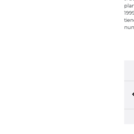
pla
1999
tie
nun