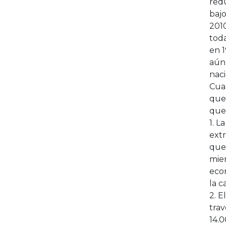
redu
bajo
2010
toda
en 1
aún
naci
Cua
que 
que
1. 
ext
que
mien
econ
la c
2. E
trav
14.0