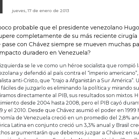
jueves, 17 de enero de 2013
poco probable que el presidente venezolano Hug
upere completamente de su más reciente cirugía 
 pase con Chávez siempre se mueven muchas pas
impacto duradero en Venezuela?
 izquierda se le ve como un héroe socialista que rompió l
zolana y defendió al país contra el “imperio americano”, 
alista anti-Cristo, que “trajo a Afganistán a Sur América”.
fáciles de juzgarlo es eliminando la política y mirando su
iramos directamente al PIB, sus resultados son mixtos. 
imiento desde 2004 hasta 2008, pero el PIB cayó durant
 y el 2010. Desde que Chávez asumió el poder en 1999 ha
nomía de Venezuela creció en un promedio del 2,8% anu
ica Latina en conjunto creció un 3,3% anual y Brasil cre
hos argumentarán que debemos juzgar a Chávez en su h