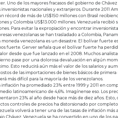
er. Uno de los mayores fracasos del gobierno de Chávez 
s inversionistas nacionales y extranjeros. Durante 2011 Am
un récord de más de US$150 millones con Brasil recibie
lones y Colombia US$13.000 millones. Venezuela recibió 
ones. Para evitar la expropiación y encontrar inversionis
resas venezolanas se han trasladado a Colombia, Panamá
a moneda venezolana es un desastre. El bolívar fuerte e
s fuerte. Gerver señala que el bolívar fuerte ha perdido
alor desde que fue lanzado en el 2008. Muchos analista
ierno pase por una dolorosa devaluación en algún mome
imo. Esto reducirá aún más el valor de los salarios y a
costos de las importaciones de bienes básicos de primera 
erá más difícil para la mayoría de los venezolanos.
a inflación ha promediado 23% entre 1999 y 2011 en comp
medio latinoamericano de 4,6%. Imagínense eso. Los pre
entaron 23% al año desde hace más de diez años. Esto,
ictos controles de precios ha distorsionado por complet
zuela volverá a tener una de las tasas de inflación más 
ajo Chávez, Venezuela se ha convertido en uno de los pa