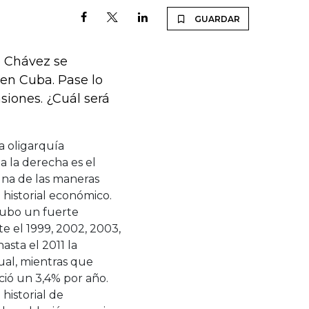
GUARDAR
o Chávez se
en Cuba. Pase lo
iones. ¿Cuál será
a oligarquía
a la derecha es el
 Una de las maneras
 historial económico.
Hubo un fuerte
e el 1999, 2002, 2003,
sta el 2011 la
al, mientras que
ció un 3,4% por año.
istorial de