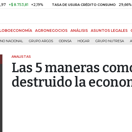
.753,81
+2,19%
29,66%
+0,87%
TASA DE USURA CRÉDITO CONSUMO
LOBOECONOMÍA
AGRONEGOCIOS
ANÁLISIS
ASUNTOS LEGALES
RNO NACIONAL
GRUPO ARGOS
ODINSA
HOGAR
GRUPO NUTRESA
A
ANALISTAS
Las 5 maneras com
destruido la econo