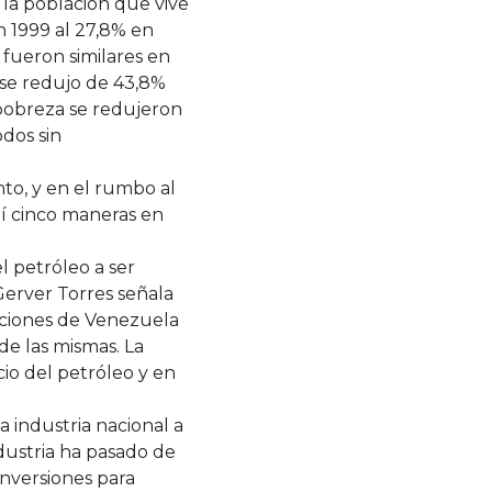
 la población que vive
n 1999 al 27,8% en
 fueron similares en
 se redujo de 43,8%
 pobreza se redujeron
dos sin
to, y en el rumbo al
uí cinco maneras en
 petróleo a ser
erver Torres señala
aciones de Venezuela
de las mismas. La
io del petróleo y en
a industria nacional a
dustria ha pasado de
inversiones para