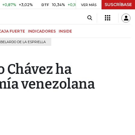
SUSCRÍBASE
+3,02%
10,34%
+0,10%
+0,98%
$ 416,91
+$ 0,05
+
DTF
VER MÁS
UVR
CAJA FUERTE
INDICADORES
INSIDE
BELARDO DE LA ESPRIELLA
o Chávez ha
mía venezolana