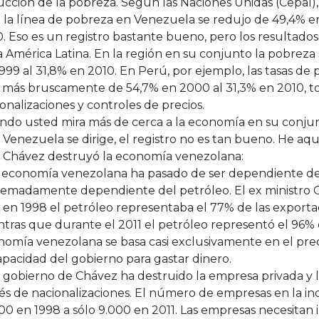
cción de la pobreza. Según las Naciones Unidas (Cepal),
 la línea de pobreza en Venezuela se redujo de 49,4% e
. Eso es un registro bastante bueno, pero los resultados
 América Latina. En la región en su conjunto la pobreza
999 al 31,8% en 2010. En Perú, por ejemplo, las tasas de
 más bruscamente de 54,7% en 2000 al 31,3% en 2010, to
onalizaciones y controles de precios.
ndo usted mira más de cerca a la economía en su conjun
Venezuela se dirige, el registro no es tan bueno. He aq
 Chávez destruyó la economía venezolana:
La economía venezolana ha pasado de ser dependiente del
remadamente dependiente del petróleo. El ex ministro G
 en 1998 el petróleo representaba el 77% de las export
tras que durante el 2011 el petróleo representó el 96% 
omía venezolana se basa casi exclusivamente en el prec
apacidad del gobierno para gastar dinero.
l gobierno de Chávez ha destruido la empresa privada y l
és de nacionalizaciones. El número de empresas en la in
00 en 1998 a sólo 9.000 en 2011. Las empresas necesitan 