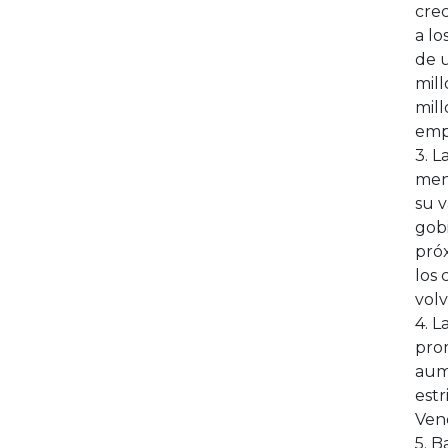
crec
a lo
de 
mil
mill
emp
3. L
meno
su v
gob
próx
los 
volv
4. L
pro
aum
estr
Vene
5. B