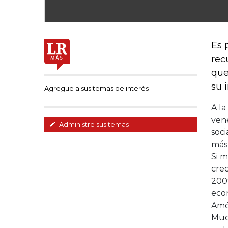
Es 
rec
que
su 
Agregue a sus temas de interés
A la
vene
Administre sus temas
soci
más 
Si m
crec
2009
eco
Amér
Muc