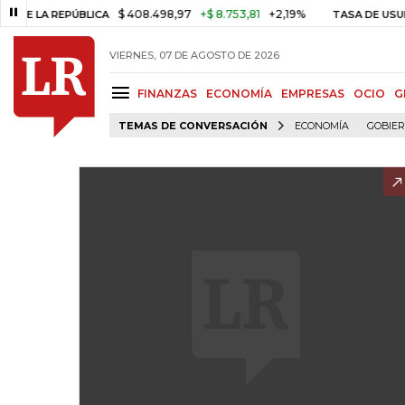
$ 408.498,97
+$ 8.753,81
+2,19%
REPÚBLICA
TASA DE USURA CRÉD
VIERNES, 07 DE AGOSTO DE 2026
FINANZAS
ECONOMÍA
EMPRESAS
OCIO
G
TEMAS DE CONVERSACIÓN
ECONOMÍA
GOBIE