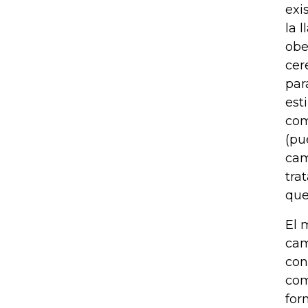
exi
la 
obe
cer
par
est
com
(pu
cam
tra
que
El 
cam
con
com
for