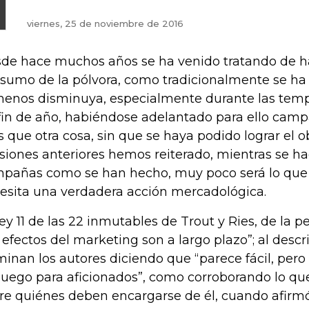
viernes, 25 de noviembre de 2016
de hace muchos años se ha venido tratando de h
sumo de la pólvora, como tradicionalmente se ha v
menos disminuya, especialmente durante las tem
fin de año, habiéndose adelantado para ello camp
 que otra cosa, sin que se haya podido lograr el o
siones anteriores hemos reiterado, mientras se h
pañas como se han hecho, muy poco será lo que s
esita una verdadera acción mercadológica.
ley 11 de las 22 inmutables de Trout y Ries, de la p
s efectos del marketing son a largo plazo”; al descri
minan los autores diciendo que “parece fácil, pero
juego para aficionados”, como corroborando lo qu
re quiénes deben encargarse de él, cuando afirm