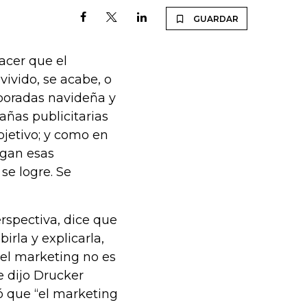
GUARDAR
acer que el
ivido, se acabe, o
poradas navideña y
añas publicitarias
bjetivo; y como en
agan esas
e logre. Se
erspectiva, dice que
birla y explicarla,
 el marketing no es
e dijo Drucker
ó que “el marketing