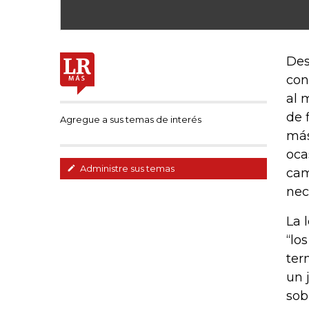
Des
con
al 
de 
Agregue a sus temas de interés
más
oca
Administre sus temas
cam
nec
La 
“lo
ter
un 
sob