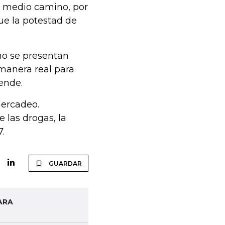
 a medio camino, por
ue la potestad de
no se presentan
manera real para
ende.
mercadeo.
 las drogas, la
7.
GUARDAR
ARA