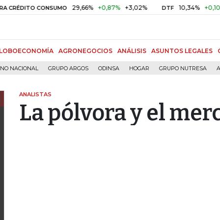
29,66%
+0,87%
+3,02%
10,34%
+0,10%
+0,9
ITO CONSUMO
DTF
LOBOECONOMÍA
AGRONEGOCIOS
ANÁLISIS
ASUNTOS LEGALES
RNO NACIONAL
GRUPO ARGOS
ODINSA
HOGAR
GRUPO NUTRESA
A
ANALISTAS
La pólvora y el me