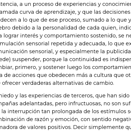
stencia, a un proceso de experiencias y conocimie
llamada curva de aprendizaje, y que las decisione
decen a lo que de ese proceso, sumado a lo que y
ebro debido a la personalidad de cada quien, ind
a lograr interés y comportamiento sostenido, se n
imulación sensorial repetida y adecuada, lo que ex
unicación sensorial, y especialmente la publicida
ede) suspender, porque la continuidad es indispe
biar, primero, y sostener luego los comportamien
ta de acciones que obedecen más a cultura que ot
 ofrecer verdaderas alternativas de cambio.
miedo y las experiencias de terceros, que han sido 
pañas adelantadas, pero infructuosas, no son suf
 la interrupción tan prolongada de los estímulos s
binación de razón y emoción, con sentido negativo
madora de valores positivos. Decir simplemente qu