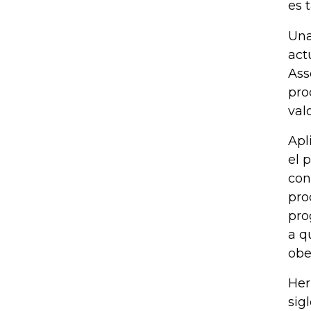
es 
Una
act
Ass
pro
val
Apl
el 
con
pro
pro
a q
obe
Her
sig