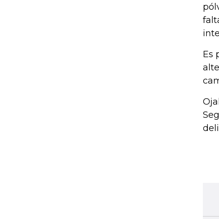
pól
fal
int
Es 
alt
cam
Oja
Seg
del