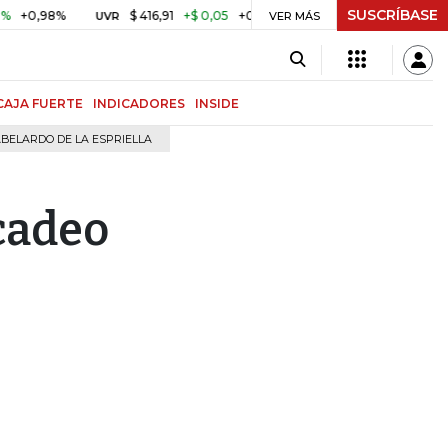
SUSCRÍBASE
8%
$ 416,91
+$ 0,05
+0,01%
US$ 64.442,80
-US$ 
UVR
BITCOIN
VER MÁS
CAJA FUERTE
INDICADORES
INSIDE
BELARDO DE LA ESPRIELLA
rcadeo