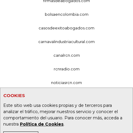
firmasdeabogados.com
bolsaencolombia.com
casosdeexitoabogados.com
carnavalindustriacultural.com
canalrcn.com
rcnradio.com
noticiasrcn.com
COOKIES
lafm.com.co
Este sitio web usa cookies propias y de terceros para
alerta.com.co
analizar el tráfico, mejorar nuestros servicio y conocer el
comportamiento del usuario. Para conocer más, acceda a
deportesrcn.com
nuestra
Política de Cookies
.