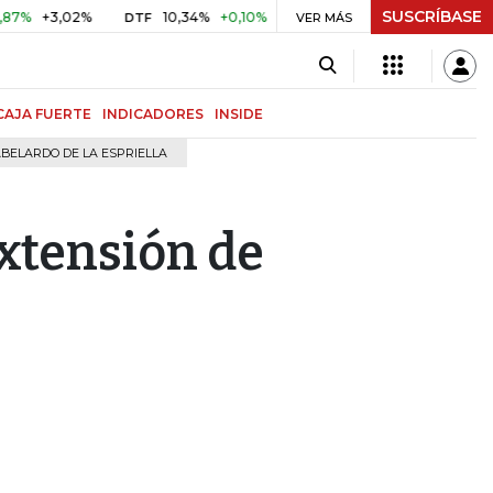
SUSCRÍBASE
,02%
10,34%
+0,10%
+0,98%
$ 417,01
+$ 0,05
+0,0
DTF
VER MÁS
UVR
CAJA FUERTE
INDICADORES
INSIDE
BELARDO DE LA ESPRIELLA
extensión de