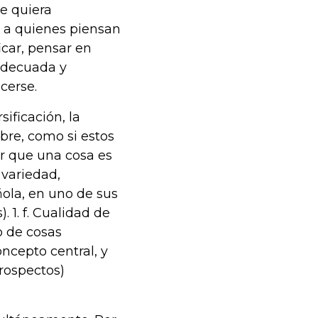
e quiera
r a quienes piensan
icar, pensar en
adecuada y
cerse.
ificación, la
re, como si estos
ar que una cosa es
a variedad,
ñola, en uno de sus
). 1. f. Cualidad de
to de cosas
ncepto central, y
prospectos)