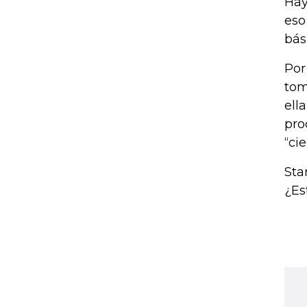
Hay
eso
bás
Por
tom
ell
pro
“ci
Sta
¿Es