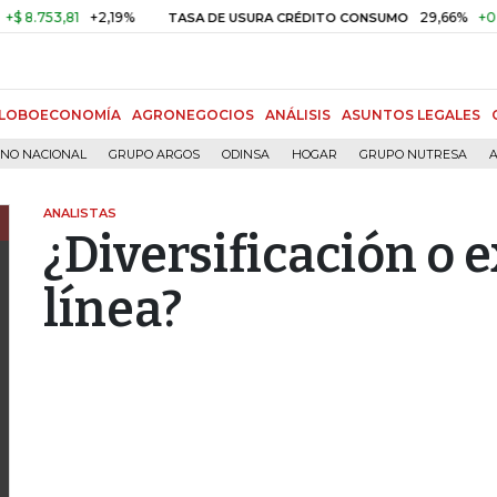
,81
+2,19%
29,66%
+0,87%
+3
TASA DE USURA CRÉDITO CONSUMO
LOBOECONOMÍA
AGRONEGOCIOS
ANÁLISIS
ASUNTOS LEGALES
RNO NACIONAL
GRUPO ARGOS
ODINSA
HOGAR
GRUPO NUTRESA
A
ANALISTAS
¿Diversificación o 
línea?