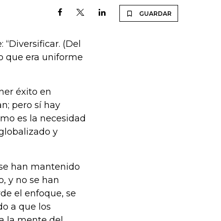
GUARDAR
“Diversificar. (Del
o lo que era uniforme
er éxito en
n; pero sí hay
omo es la necesidad
globalizado y
 se han mantenido
o, y no se han
de el enfoque, se
o a que los
a la mente del