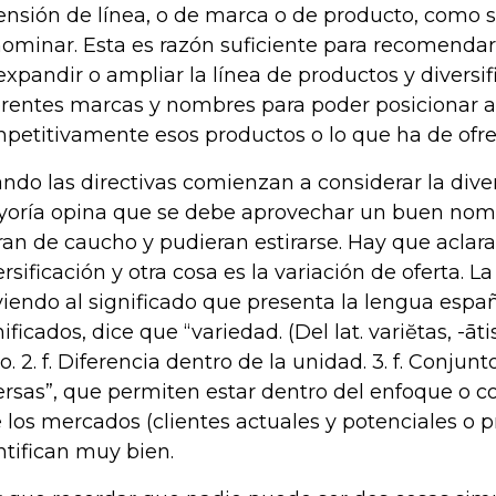
ensión de línea, o de marca o de producto, como s
ominar. Esta es razón suficiente para recomenda
expandir o ampliar la línea de productos y diversif
erentes marcas y nombres para poder posicionar 
petitivamente esos productos o lo que ha de ofre
ndo las directivas comienzan a considerar la divers
oría opina que se debe aprovechar un buen nomb
ran de caucho y pudieran estirarse. Hay que aclar
ersificación y otra cosa es la variación de oferta. L
viendo al significado que presenta la lengua espa
ificados, dice que “variedad. (Del lat. variĕtas, -ātis
io. 2. f. Diferencia dentro de la unidad. 3. f. Conjun
ersas”, que permiten estar dentro del enfoque o co
 los mercados (clientes actuales y potenciales o 
ntifican muy bien.