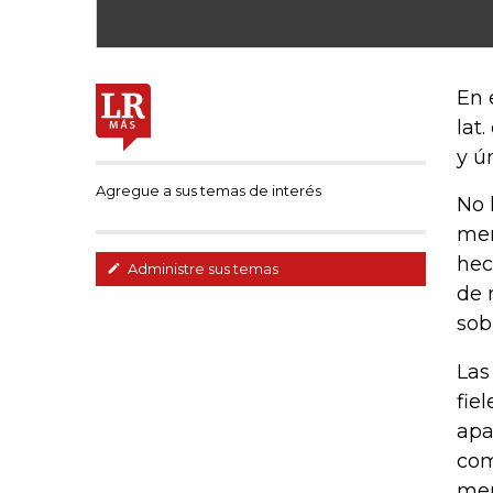
En 
lat.
y ún
Agregue a sus temas de interés
No 
mer
hec
Administre sus temas
de 
sob
Las
fie
apa
com
men