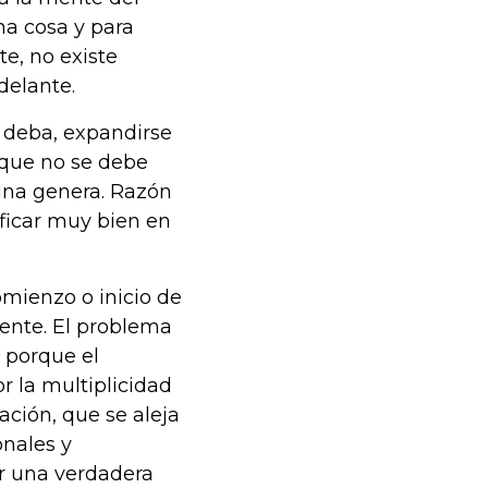
na cosa y para
e, no existe
adelante.
 deba, expandirse
s que no se debe
una genera. Razón
ificar muy bien en
comienzo o inicio de
mente. El problema
 porque el
r la multiplicidad
ación, que se aleja
onales y
ar una verdadera