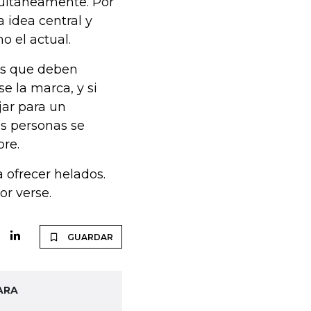
multáneamente. Por
 idea central y
o el actual.
tes que deben
e la marca, y si
jar para un
as personas se
bre.
 ofrecer helados.
or verse.
GUARDAR
ARA