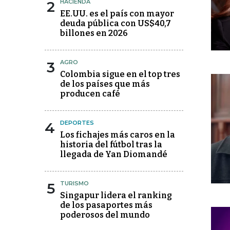
2
HACIENDA
EE.UU. es el país con mayor
deuda pública con US$40,7
billones en 2026
3
AGRO
Colombia sigue en el top tres
de los países que más
producen café
4
DEPORTES
Los fichajes más caros en la
historia del fútbol tras la
llegada de Yan Diomandé
5
TURISMO
Singapur lidera el ranking
de los pasaportes más
poderosos del mundo