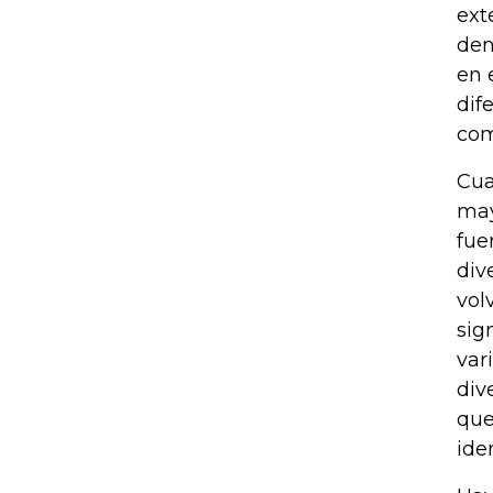
ext
den
en 
dif
com
Cua
may
fue
div
vol
sign
var
div
que
ide