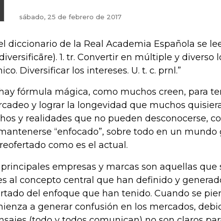
sábado, 25 de febrero de 2017
el diccionario de la Real Academia Española se lee: 
 diversificāre). 1. tr. Convertir en múltiple y divers
ico. Diversificar los intereses. U. t. c. prnl.”
hay fórmula mágica, como muchos creen, para ten
cadeo y lograr la longevidad que muchos quisiera
hos y realidades que no pueden desconocerse, c
mantenerse “enfocado”, sobre todo en un mundo 
reofertado como es el actual.
 principales empresas y marcas son aquellas que
les al concepto central que han definido y generad
rtado del enfoque que han tenido. Cuando se pier
ienza a generar confusión en los mercados, debid
sajes (todo y todos comunican) no son claros par