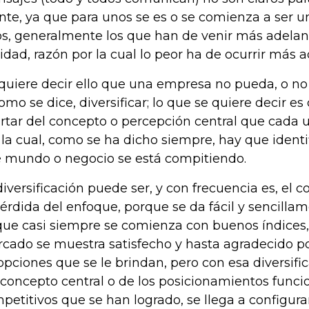
ente, ya que para unos se es o se comienza a ser u
os, generalmente los que han de venir más adelant
ridad, razón por la cual lo peor ha de ocurrir más 
quiere decir ello que una empresa no pueda, o no
como se dice, diversificar; lo que se quiere decir e
rtar del concepto o percepción central que cada 
 la cual, como se ha dicho siempre, hay que ident
 mundo o negocio se está compitiendo.
diversificación puede ser, y con frecuencia es, el 
pérdida del enfoque, porque se da fácil y sencilla
que casi siempre se comienza con buenos índices,
cado se muestra satisfecho y hasta agradecido po
opciones que se le brindan, pero con esa diversific
 concepto central o de los posicionamientos funci
petitivos que se han logrado, se llega a configur