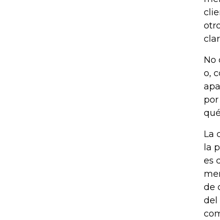
cli
otr
cla
No 
o, 
apa
por
qué
La 
la 
es 
mer
de 
del
com