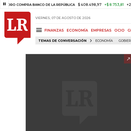
$ 408.498,97
+$ 8.753,81
+2,19%
 COMPRA BANCO DE LA REPÚBLICA
VIERNES, 07 DE AGOSTO DE 2026
FINANZAS
ECONOMÍA
EMPRESAS
OCIO
G
TEMAS DE CONVERSACIÓN
ECONOMÍA
GOBIE