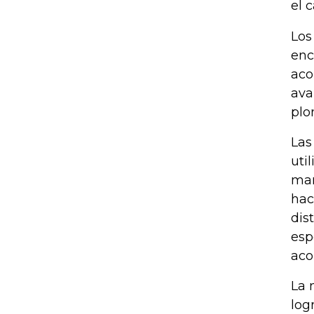
el 
Los
enc
aco
ava
plo
Las
uti
man
hac
dis
esp
aco
La 
log