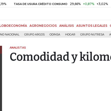
29,66%
+0,87%
+3,02%
TASA DE USURA CRÉDITO CONSUMO
DTF
LOBOECONOMÍA
AGRONEGOCIOS
ANÁLISIS
ASUNTOS LEGALES
RNO NACIONAL
GRUPO ARGOS
ODINSA
HOGAR
GRUPO NUTRESA
A
ANALISTAS
Comodidad y kilom