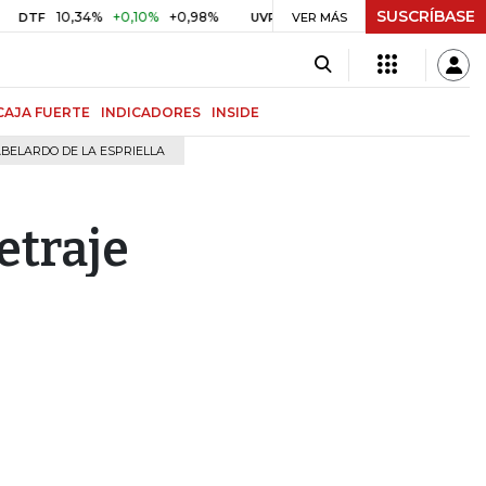
SUSCRÍBASE
10,34%
+0,10%
+0,98%
$ 416,91
+$ 0,05
+0,01%
UVR
VER MÁS
BITCOIN
CAJA FUERTE
INDICADORES
INSIDE
BELARDO DE LA ESPRIELLA
etraje