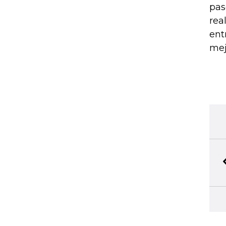
pas
rea
ent
mej