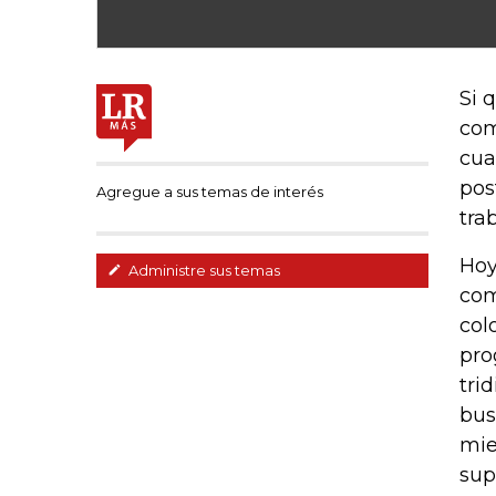
Si 
com
cua
pos
Agregue a sus temas de interés
tra
Hoy
Administre sus temas
com
col
pro
tri
bus
mie
sup