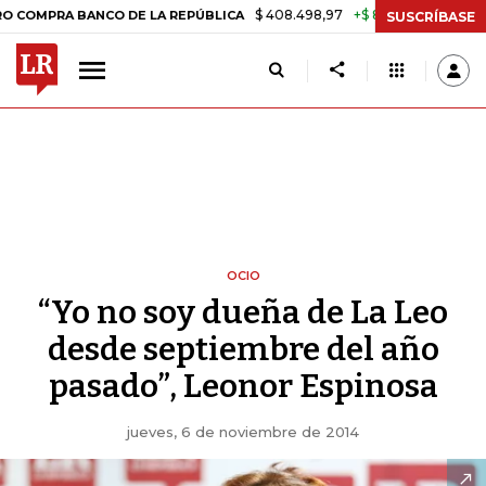
$ 408.498,97
+$ 8.753,81
+2,19%
 BANCO DE LA REPÚBLICA
TASA
SUSCRÍBASE
OCIO
“Yo no soy dueña de La Leo
desde septiembre del año
pasado”, Leonor Espinosa
jueves, 6 de noviembre de 2014