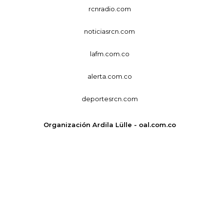
rcnradio.com
noticiasrcn.com
lafm.com.co
alerta.com.co
deportesrcn.com
Organización Ardila Lülle - oal.com.co