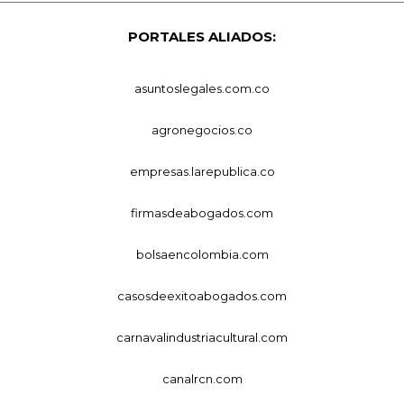
PORTALES ALIADOS:
asuntoslegales.com.co
agronegocios.co
empresas.larepublica.co
firmasdeabogados.com
bolsaencolombia.com
casosdeexitoabogados.com
carnavalindustriacultural.com
canalrcn.com