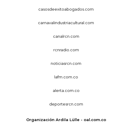
casosdeexitoabogados.com
carnavalindustriacultural.com
canalrcn.com
rcnradio.com
noticiasrcn.com
lafm.com.co
alerta.com.co
deportesrcn.com
Organización Ardila Lülle - oal.com.co