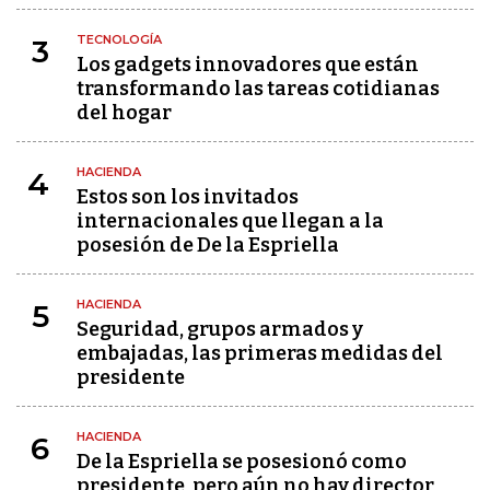
TECNOLOGÍA
3
Los gadgets innovadores que están
transformando las tareas cotidianas
del hogar
HACIENDA
4
Estos son los invitados
internacionales que llegan a la
posesión de De la Espriella
HACIENDA
5
Seguridad, grupos armados y
embajadas, las primeras medidas del
presidente
HACIENDA
6
De la Espriella se posesionó como
presidente, pero aún no hay director