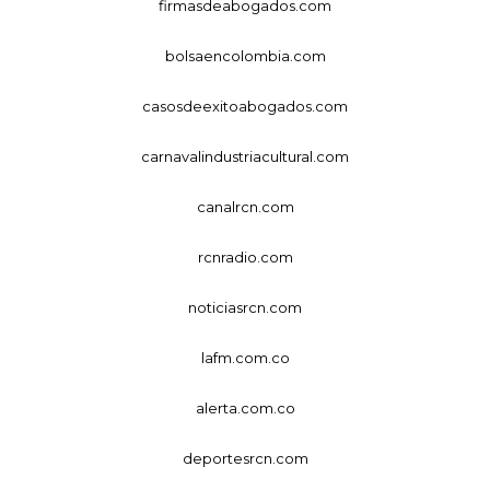
firmasdeabogados.com
bolsaencolombia.com
casosdeexitoabogados.com
carnavalindustriacultural.com
canalrcn.com
rcnradio.com
noticiasrcn.com
lafm.com.co
alerta.com.co
deportesrcn.com