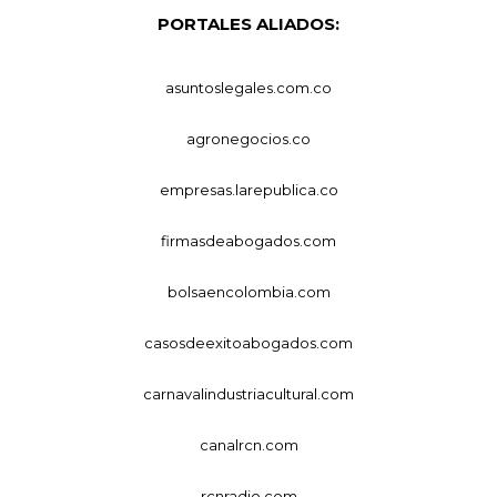
PORTALES ALIADOS:
asuntoslegales.com.co
agronegocios.co
empresas.larepublica.co
firmasdeabogados.com
bolsaencolombia.com
casosdeexitoabogados.com
carnavalindustriacultural.com
canalrcn.com
rcnradio.com