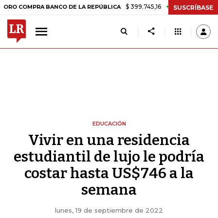
$ 399.745,16
+$ 2.295,71
+0,58%
PRA BANCO DE LA REPÚBLICA
TA
SUSCRÍBASE
EDUCACIÓN
Vivir en una residencia
estudiantil de lujo le podría
costar hasta US$746 a la
semana
lunes, 19 de septiembre de 2022