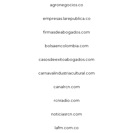
agronegocios.co
empresas.larepublica.co
firmasdeabogados.com
bolsaencolombia.com
casosdeexitoabogados.com
carnavalindustriacultural.com
canalrcn.com
rcnradio.com
noticiasrcn.com
lafm.com.co