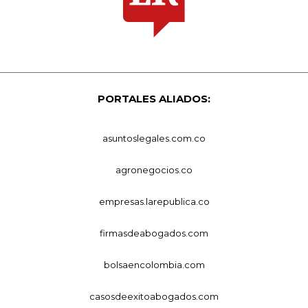
PORTALES ALIADOS:
asuntoslegales.com.co
agronegocios.co
empresas.larepublica.co
firmasdeabogados.com
bolsaencolombia.com
casosdeexitoabogados.com