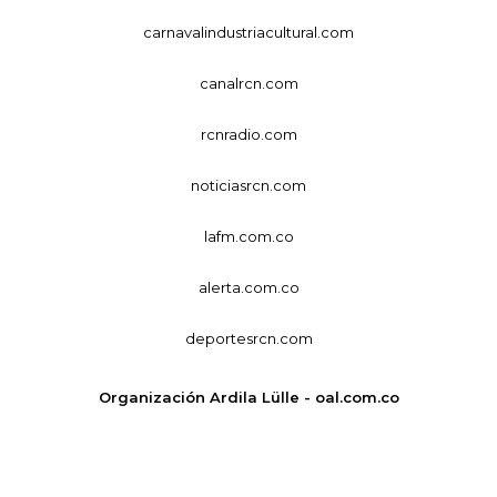
carnavalindustriacultural.com
canalrcn.com
rcnradio.com
noticiasrcn.com
lafm.com.co
alerta.com.co
deportesrcn.com
Organización Ardila Lülle - oal.com.co