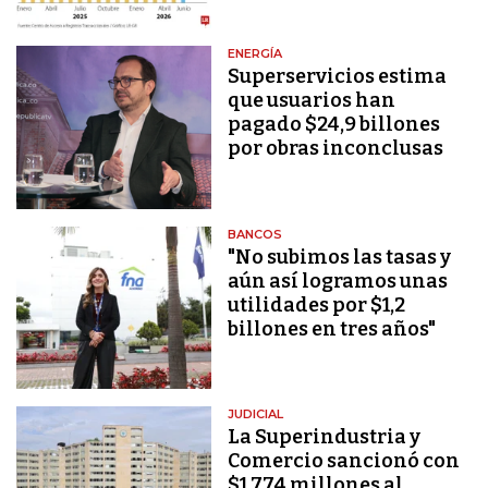
ENERGÍA
Superservicios estima
que usuarios han
pagado $24,9 billones
por obras inconclusas
BANCOS
"No subimos las tasas y
aún así logramos unas
utilidades por $1,2
billones en tres años"
JUDICIAL
La Superindustria y
Comercio sancionó con
$1.774 millones al