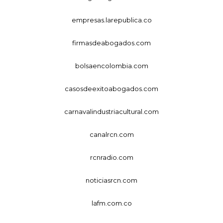
empresas.larepublica.co
firmasdeabogados.com
bolsaencolombia.com
casosdeexitoabogados.com
carnavalindustriacultural.com
canalrcn.com
rcnradio.com
noticiasrcn.com
lafm.com.co