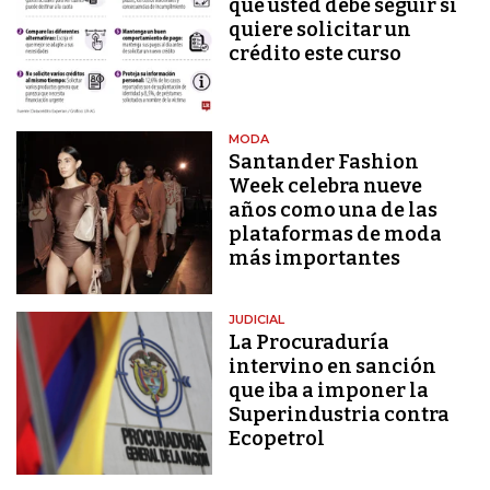
que usted debe seguir si
quiere solicitar un
crédito este curso
MODA
Santander Fashion
Week celebra nueve
años como una de las
plataformas de moda
más importantes
JUDICIAL
La Procuraduría
intervino en sanción
que iba a imponer la
Superindustria contra
Ecopetrol