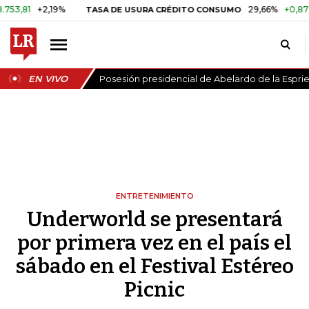
2,19%
29,66%
+0,87%
+3,02
TASA DE USURA CRÉDITO CONSUMO
EN VIVO
Posesión presidencial de Abelardo de la Esprie
ENTRETENIMIENTO
Underworld se presentará
por primera vez en el país el
sábado en el Festival Estéreo
Picnic