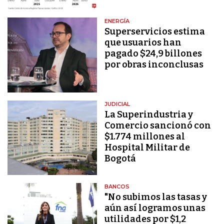
ENERGÍA
Superservicios estima
que usuarios han
pagado $24,9 billones
por obras inconclusas
JUDICIAL
La Superindustria y
Comercio sancionó con
$1.774 millones al
Hospital Militar de
Bogotá
BANCOS
"No subimos las tasas y
aún así logramos unas
utilidades por $1,2