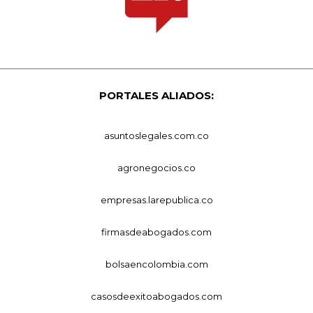
PORTALES ALIADOS:
asuntoslegales.com.co
agronegocios.co
empresas.larepublica.co
firmasdeabogados.com
bolsaencolombia.com
casosdeexitoabogados.com