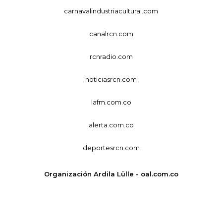
carnavalindustriacultural.com
canalrcn.com
rcnradio.com
noticiasrcn.com
lafm.com.co
alerta.com.co
deportesrcn.com
Organización Ardila Lülle - oal.com.co