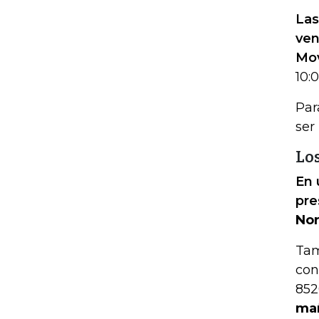
Las
ven
Mov
10:
Par
ser
Los
En 
pre
Nor
Tam
con
852
mañ