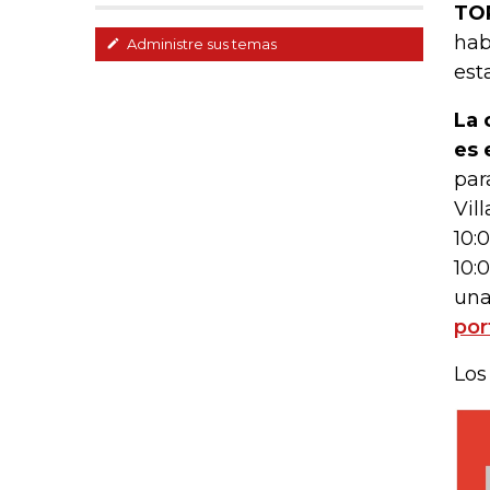
TO
hab
Administre sus temas
est
La 
es 
par
Vill
10:
10:
una
por
Los