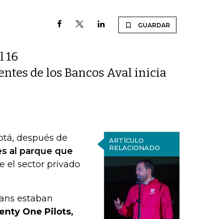
GUARDAR
l 16
ientes de los Bancos Aval inicia
otá, después de
ARTÍCULO
RELACIONADO
les al parque que
 el sector privado
fans estaban
enty One Pilots,