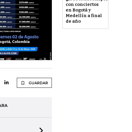
con conciertos
en Bogotá y
Medellín a final
de año
GUARDAR
ARA