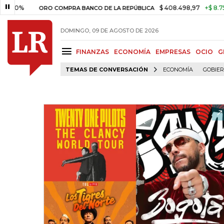
$ 408.498,97
+$ 8.753,81
+2,
ORO COMPRA BANCO DE LA REPÚBLICA
DOMINGO, 09 DE AGOSTO DE 2026
FINANZAS
ECONOMÍA
EMPRESAS
OCIO
G
TEMAS DE CONVERSACIÓN
ECONOMÍA
GOBIE