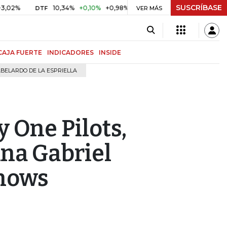
SUSCRÍBASE
10,34%
+0,10%
+0,98%
$ 417,01
+$ 0,05
+0,01%
DTF
UVR
VER MÁS
B
CAJA FUERTE
INDICADORES
INSIDE
BELARDO DE LA ESPRIELLA
 One Pilots,
Ana Gabriel
hows