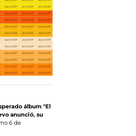
sperado álbum "El
evo anunció, su
imo 6 de