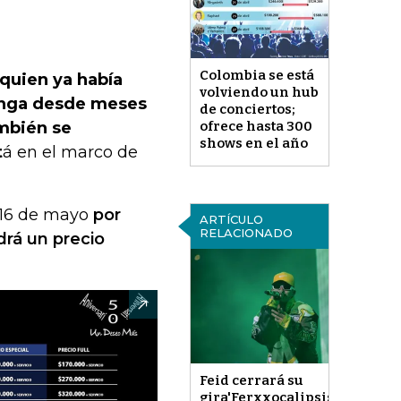
Colombia se está
 quien ya había
volviendo un hub
anga desde meses
de conciertos;
ofrece hasta 300
mbién se
shows en el año
t
á en el marco de
y 16 de mayo
por
ARTÍCULO
RELACIONADO
drá un precio
Feid cerrará su
gira'Ferxxocalipsis'