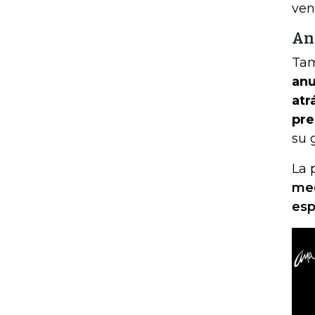
ven
An
Tam
anu
atr
pre
su 
La 
med
esp