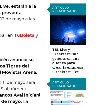
ive, estarán a la
ARTÍCULO
RELACIONADO
n preventa
 12 de mayo a las
trar en
TuBoleta
y
TBL Live y
Breakfast Club
generaron una
bién anunció su
alianza para
os Tigres del
crear la empresa
l Movistar Arena.
‘Breakfast Live’
 11 de mayo será
ARTÍCULO
RELACIONADO
RES al número
ancos Aval iniciará
2 de mayo.
La