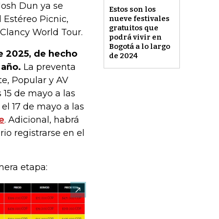
Josh Dun ya se
Estos son los
 Estéreo Picnic,
nueve festivales
gratuitos que
 Clancy World Tour.
podrá vivir en
Bogotá a lo largo
de 2025, de hecho
de 2024
 año.
La preventa
te, Popular y AV
es 15 de mayo a las
 el 17 de mayo a las
e
. Adicional, habrá
io registrarse en el
mera etapa: