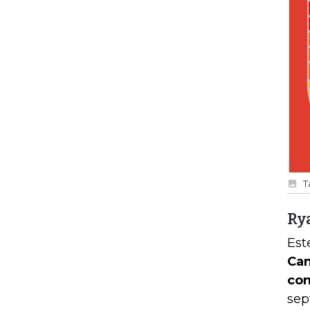
T
Ry
Est
Can
con
sep