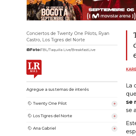
Conciertos de Twenty One Pilots, Ryan
Castro, Los Tigres del Norte
Foto:
TBL/Taquilla Live/BreakfastLive
KARE
La 
Agregue a sus temas de interés
qu
se 
Twenty One Pilot
se 
Los Tigres del Norte
Est
Ana Gabriel
esp