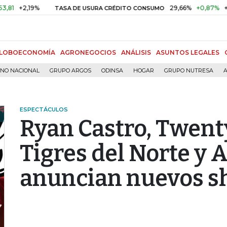
19%
29,66%
+0,87%
+3,02%
TASA DE USURA CRÉDITO CONSUMO
LOBOECONOMÍA
AGRONEGOCIOS
ANÁLISIS
ASUNTOS LEGALES
RNO NACIONAL
GRUPO ARGOS
ODINSA
HOGAR
GRUPO NUTRESA
A
ESPECTÁCULOS
Ryan Castro, Twenty
Tigres del Norte y 
anuncian nuevos s