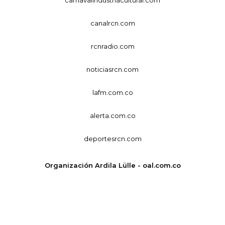
canalrcn.com
rcnradio.com
noticiasrcn.com
lafm.com.co
alerta.com.co
deportesrcn.com
Organización Ardila Lülle - oal.com.co