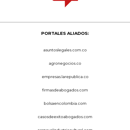
PORTALES ALIADOS:
asuntoslegales.com.co
agronegocios.co
empresas.larepublica.co
firmasdeabogados.com
bolsaencolombia.com
casosdeexitoabogados.com
carnavalindustriacultural.com