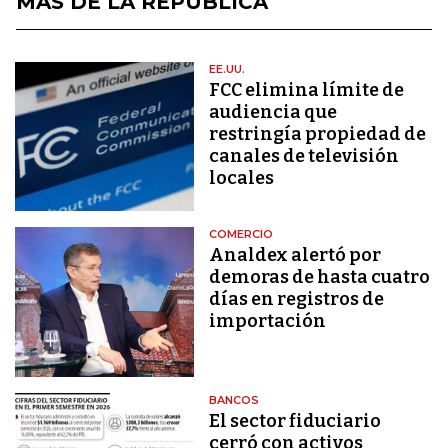
MÁS DE LA REPÚBLICA
EE.UU.
FCC elimina límite de
audiencia que
restringía propiedad de
canales de televisión
locales
COMERCIO
Analdex alertó por
demoras de hasta cuatro
días en registros de
importación
BANCOS
El sector fiduciario
cerró con activos