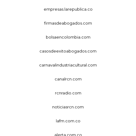
empresas.larepublica.co
firmasdeabogados.com
bolsaencolombia.com
casosdeexitoabogados.com
carnavalindustriacultural.com
canalrcn.com
rcnradio.com
noticiasrcn.com
lafm.com.co
alerta.com.co