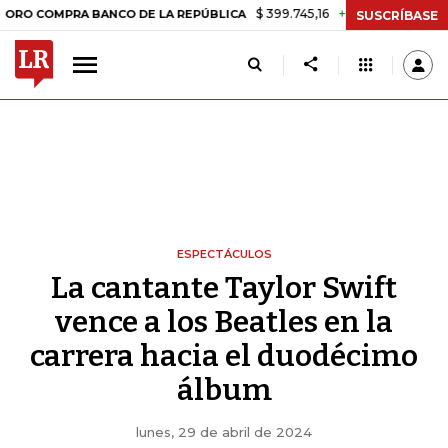
$ 399.745,16
+$ 2.295,71
+0,58%
PRA BANCO DE LA REPÚBLICA
TA
SUSCRÍBASE
ESPECTÁCULOS
La cantante Taylor Swift
vence a los Beatles en la
carrera hacia el duodécimo
álbum
lunes, 29 de abril de 2024