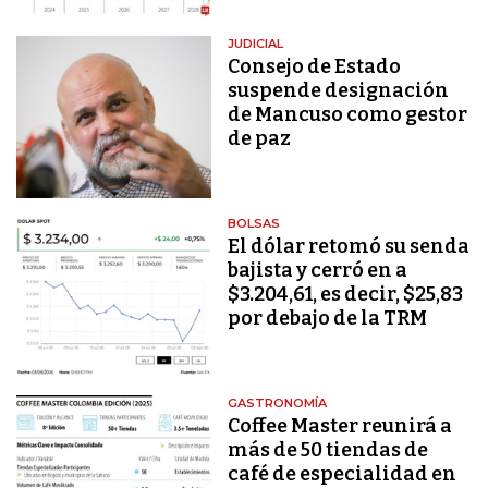
JUDICIAL
Consejo de Estado
suspende designación
de Mancuso como gestor
de paz
BOLSAS
El dólar retomó su senda
bajista y cerró en a
$3.204,61, es decir, $25,83
por debajo de la TRM
GASTRONOMÍA
Coffee Master reunirá a
más de 50 tiendas de
café de especialidad en