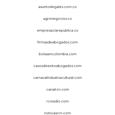
asuntoslegales.com.co
agronegocios.co
empresas.larepublica.co
firmasdeabogados.com
bolsaencolombia.com
casosdeexitoabogados.com
carnavalindustriacultural.com
canalrcn.com
rcnradio.com
noticiasrcn.com