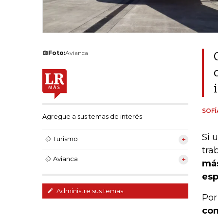
Foto:
Avianca
SOFÍ
Agregue a sus temas de interés
Si 
Turismo
tra
Avianca
más
esp
Administre sus temas
Por
con