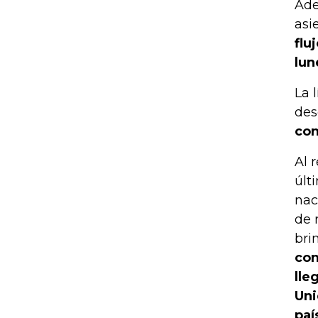
Ade
asi
flu
lun
La 
des
con
Al 
últ
nac
de 
bri
con
lle
Uni
paí