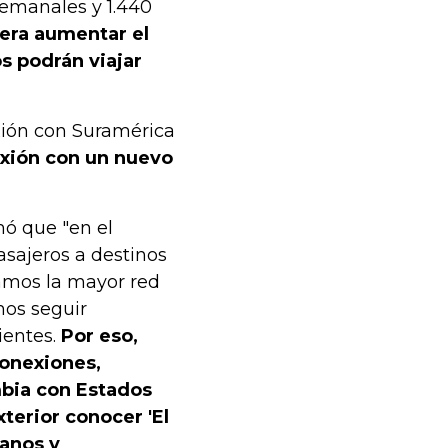
semanales y 1.440
pera aumentar el
os podrán viajar
xión con Suramérica
exión con un nuevo
mó que "en el
sajeros a destinos
damos la mayor red
mos seguir
ientes.
Por eso,
conexiones,
mbia con Estados
terior conocer 'El
ianos y