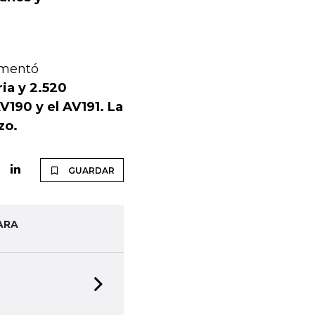
ementó
ia y 2.520
V190 y el AV191. La
zo.
GUARDAR
ARA
Next slide