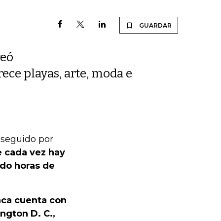
GUARDAR
reó
rece playas, arte, moda e
 seguido por
 cada vez hay
ndo horas de
nca cuenta con
ngton D. C.,