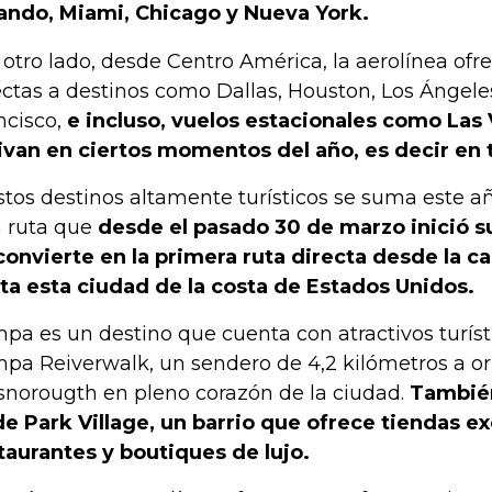
ando, Miami, Chicago y Nueva York.
 otro lado, desde Centro América, la aerolínea ofr
ectas a destinos como Dallas, Houston, Los Ángeles
ncisco,
e incluso, vuelos estacionales como Las
ivan en ciertos momentos del año, es decir en 
stos destinos altamente turísticos se suma este a
 ruta que
desde el pasado 30 de marzo inició s
convierte en la primera ruta directa desde la c
ta esta ciudad de la costa de Estados Unidos.
pa es un destino que cuenta con atractivos turíst
pa Reiverwalk, un sendero de 4,2 kilómetros a oril
lsnorougth en pleno corazón de la ciudad.
También
e Park Village, un barrio que ofrece tiendas ex
taurantes y boutiques de lujo.