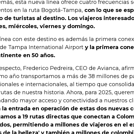
más, esta nueva línea ofrece cuatro frecuencias 
entos en la ruta Bogotá-Tampa,
con lo que se es
jo de turistas al destino. Los viajeros interesad
es, miércoles, viernes y domingo.
línea con este destino es además la primera cone
de Tampa International Airport
y la primera con
tinente en 50 años.
respecto, Frederico Pedreira, CEO de Avianca, afir
imo año transportamos a más de 38 millones de pa
ionales e internacionales, al tiempo que consoli
rutas de nuestra historia. Ahora, para 2025, quere
ndando mayor acceso y conectividad a nuestros cl
 la entrada en operación de estas dos nuevas 
gamos a 19 rutas directas que conectan a Colo
dos, permitiendo a millones de viajeros en el ex
s de la belleza' y también a millones de colomb