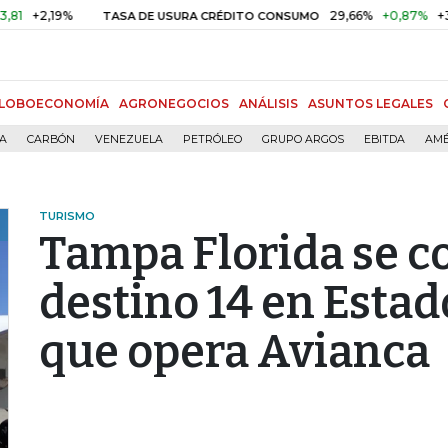
2,19%
29,66%
+0,87%
+3,02%
TASA DE USURA CRÉDITO CONSUMO
LOBOECONOMÍA
AGRONEGOCIOS
ANÁLISIS
ASUNTOS LEGALES
ÍA
CARBÓN
VENEZUELA
PETRÓLEO
GRUPO ARGOS
EBITDA
AMÉ
TURISMO
Tampa Florida se co
destino 14 en Estad
que opera Avianca