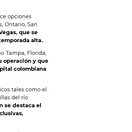
ece opciones
, Ontario, San
 Vegas, que se
temporada alta.
ño Tampa, Florida,
u operación y que
apital colombiana
icos tales como el
las del río
 se destaca el
clusivas,