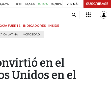
SUSCRÍBASE
10,34%
+0,10%
+0,98%
$ 416,91
+$ 0,05
+0,01%
DTF
UVR
VER MÁS
CAJA FUERTE
INDICADORES
INSIDE
RICA LATINA
MOROSIDAD
nvirtió en el
os Unidos en el