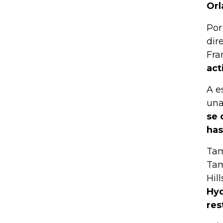
Orl
Por
dir
Fra
act
A e
una
se 
has
Tam
Tam
Hil
Hyd
res