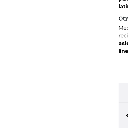
lat
Otr
Med
rec
asi
lín