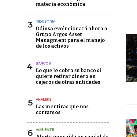
materia económica
3
INDUSTRIA
Odinsa evolucionará ahora a
Grupo Argos Asset
Managment para el manejo
de los activos
4
BANCOS
Lo que le cobra su banco si
quiere retirar dinero en
cajeros de otras entidades
5
ANÁLISIS
Las mentiras que nos
contamos
6
AMBIENTE
Alerta por caída en caudal de