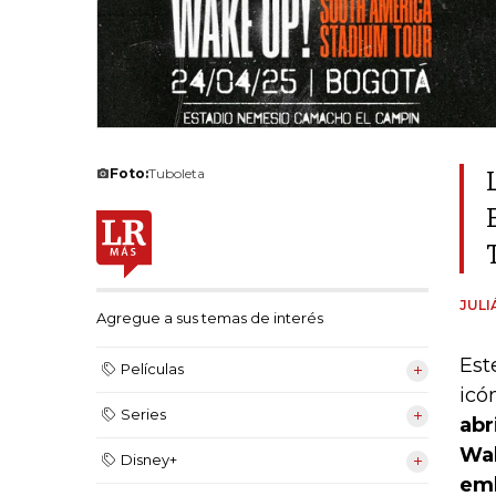
Foto:
Tuboleta
JULI
Agregue a sus temas de interés
Est
Películas
icó
Series
abr
Wak
Disney+
emb