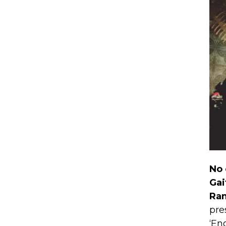
No 
Gai
Ram
pre
‘En