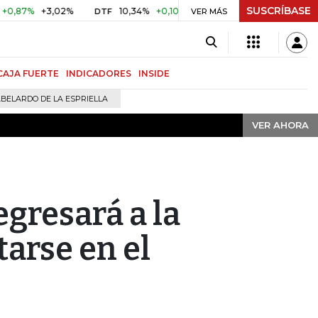
SUSCRÍBASE
VER AHORA
%
10,34%
+0,10%
+0,98%
$ 416,91
+$ 0,05
+0,01%
DTF
UVR
VER MÁS
CAJA FUERTE
INDICADORES
INSIDE
BELARDO DE LA ESPRIELLA
VER AHORA
gresará a la
tarse en el