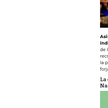
Asi
ind
de 
rec
la 
forj
La 
Na