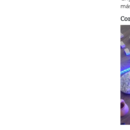
más
Con