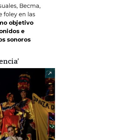
isuales, Becma,
e foley en las
mo objetivo
sonidos e
os sonoros
encia’