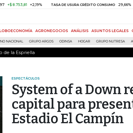
 de la Espriella
+2,19%
29,66%
+0,87%
+3,02
TASA DE USURA CRÉDITO CONSUMO
LOBOECONOMÍA
AGRONEGOCIOS
ANÁLISIS
ASUNTOS LEGALES
RNO NACIONAL
GRUPO ARGOS
ODINSA
HOGAR
GRUPO NUTRESA
A
 de la Espriella
ESPECTÁCULOS
System of a Down re
capital para presen
Estadio El Campín