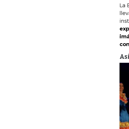
La 
lle
ins
exp
imá
con
As