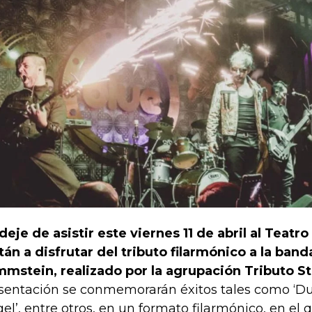
deje de asistir este viernes 11 de abril al Teatro
tán a disfrutar del tributo filarmónico a la ban
mstein, realizado por la agrupación Tributo St
sentación se conmemorarán éxitos tales como ‘Du h
gel’, entre otros, en un formato filarmónico, en el q