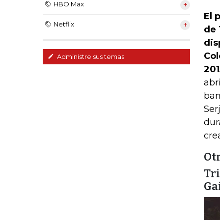
HBO Max
El 
Netflix
de 
dis
Col
Administre sus temas
201
abri
ban
Ser
dur
cre
Ot
Tr
Ga