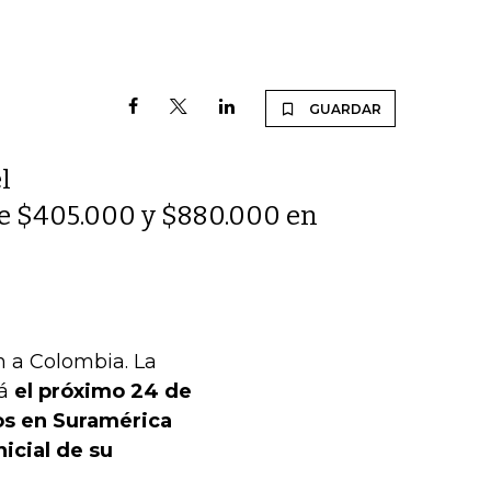
GUARDAR
l
re $405.000 y $880.000 en
n a Colombia. La
rá
el próximo 24 de
ios en Suramérica
icial de su