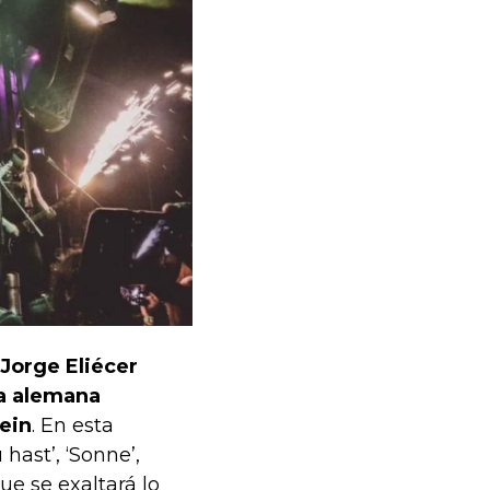
 Jorge Eliécer
da alemana
ein
. En esta
ast’, ‘Sonne’,
ue se exaltará lo