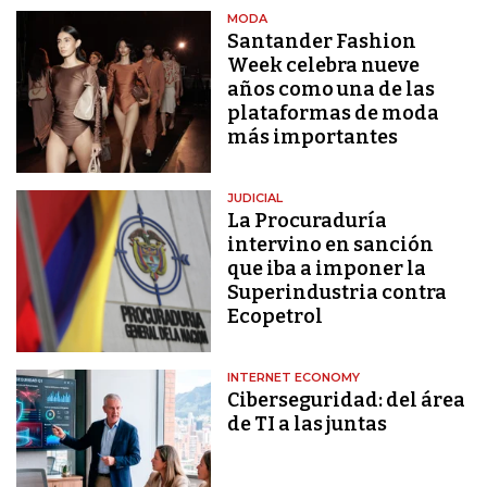
MODA
Santander Fashion
Week celebra nueve
años como una de las
plataformas de moda
más importantes
JUDICIAL
La Procuraduría
intervino en sanción
que iba a imponer la
Superindustria contra
Ecopetrol
INTERNET ECONOMY
Ciberseguridad: del área
de TI a las juntas