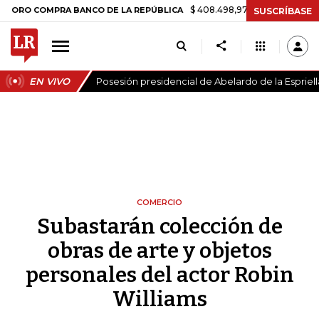
$ 408.498,97
+$ 8.753,81
+2,19%
OMPRA BANCO DE LA REPÚBLICA
SUSCRÍBASE
EN VIVO
Posesión presidencial de Abelardo de la Espriell
COMERCIO
Subastarán colección de
obras de arte y objetos
personales del actor Robin
Williams