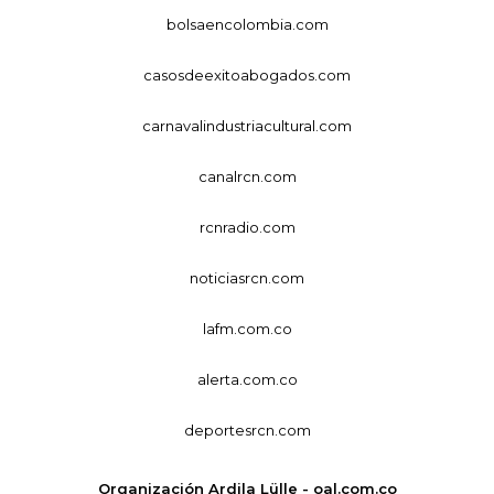
bolsaencolombia.com
casosdeexitoabogados.com
carnavalindustriacultural.com
canalrcn.com
rcnradio.com
noticiasrcn.com
lafm.com.co
alerta.com.co
deportesrcn.com
Organización Ardila Lülle - oal.com.co