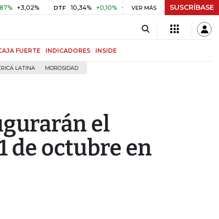
SUSCRÍBASE
+3,02%
10,34%
+0,10%
+0,98%
$ 416,86
+$ 0,05
+0
DTF
VER MÁS
UVR
CAJA FUERTE
INDICADORES
INSIDE
RICA LATINA
MOROSIDAD
ugurarán el
1 de octubre en