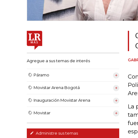
GABR
Agregue a sus temas de interés
Páramo
Com
Pol
Movistar Arena Bogotá
Are
Inauguración Movistar Arena
La 
Movistar
tam
fue
esp
Administre sus temas