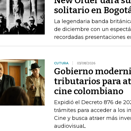
New Order dará su
solitario en Bogot
La legendaria banda británica
de diciembre con un espectác
recordadas presentaciones e
CUTURA
03/08/2026
Gobierno moderni
tributarios para a
cine colombiano
Expidió el Decreto 876 de 202
trámites para acceder a los in
Cine y busca atraer más inve
audiovisuaL