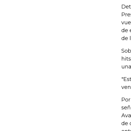
Det
Pre
vue
de 
de 
Sob
hit
una
"Es
ven
Por
señ
Ava
de 