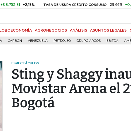
53,81
+2,19%
29,66%
+0,87%
TASA DE USURA CRÉDITO CONSUMO
LOBOECONOMÍA
AGRONEGOCIOS
ANÁLISIS
ASUNTOS LEGALES
ÍA
CARBÓN
VENEZUELA
PETRÓLEO
GRUPO ARGOS
EBITDA
AMÉ
ESPECTÁCULOS
Sting y Shaggy ina
Movistar Arena el 2
Bogotá