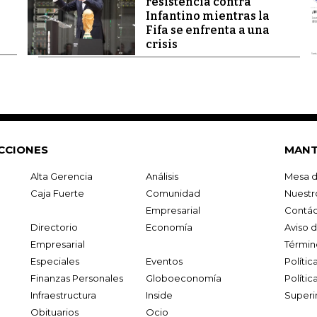
resistencia contra
Infantino mientras la
Fifa se enfrenta a una
crisis
CCIONES
MANT
Alta Gerencia
Análisis
Mesa d
Caja Fuerte
Comunidad
Nuestr
Empresarial
Contác
Directorio
Economía
Aviso 
Empresarial
Términ
Especiales
Eventos
Políti
Finanzas Personales
Globoeconomía
Polític
Infraestructura
Inside
Superi
Obituarios
Ocio