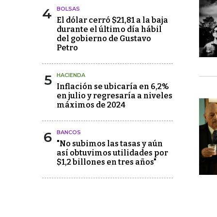
4
BOLSAS
El dólar cerró $21,81 a la baja
durante el último día hábil
del gobierno de Gustavo
Petro
5
HACIENDA
Inflación se ubicaría en 6,2%
en julio y regresaría a niveles
máximos de 2024
6
BANCOS
"No subimos las tasas y aún
así obtuvimos utilidades por
$1,2 billones en tres años"