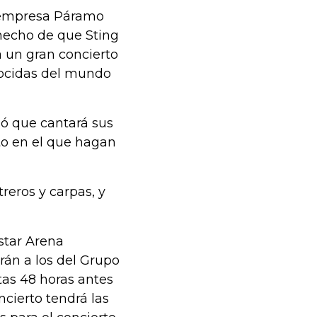
a empresa Páramo
 hecho de que Sting
 un gran concierto
nocidas del mundo
ló que cantará sus
o en el que hagan
eros y carpas, y
istar Arena
rán a los del Grupo
tas 48 horas antes
ncierto tendrá las