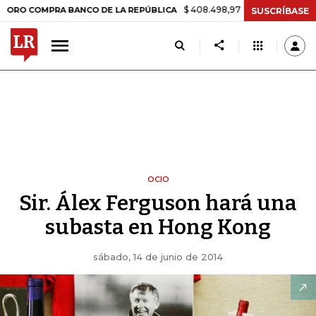
$ 408.498,97
+$ 8.753,81
+2,19%
MPRA BANCO DE LA REPÚBLICA
T
SUSCRÍBASE
OCIO
Sir. Álex Ferguson hará una
subasta en Hong Kong
sábado, 14 de junio de 2014