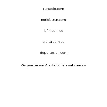
rcnradio.com
noticiasrcn.com
lafm.com.co
alerta.com.co
deportesrcn.com
Organización Ardila Lülle - oal.com.co