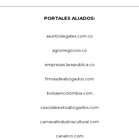
PORTALES ALIADOS:
asuntoslegales.com.co
agronegocios.co
empresas.larepublica.co
firmasdeabogados.com
bolsaencolombia.com
casosdeexitoabogados.com
carnavalindustriacultural.com
canalrcn.com