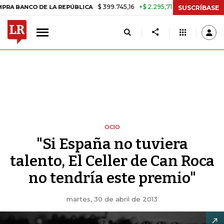
$ 399.745,16
+$ 2.295,71
+0,58%
E LA REPÚBLICA
TASA DE USUR
SUSCRÍBASE
OCIO
"Si España no tuviera
talento, El Celler de Can Roca
no tendría este premio"
martes, 30 de abril de 2013