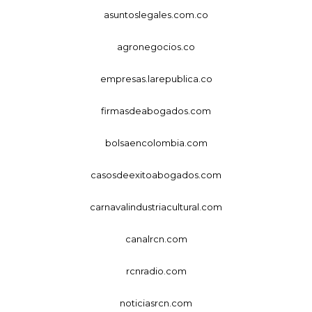
asuntoslegales.com.co
agronegocios.co
empresas.larepublica.co
firmasdeabogados.com
bolsaencolombia.com
casosdeexitoabogados.com
carnavalindustriacultural.com
canalrcn.com
rcnradio.com
noticiasrcn.com