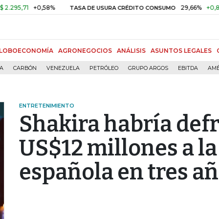
71
+0,58%
29,66%
+0,87%
+3
TASA DE USURA CRÉDITO CONSUMO
LOBOECONOMÍA
AGRONEGOCIOS
ANÁLISIS
ASUNTOS LEGALES
ÍA
CARBÓN
VENEZUELA
PETRÓLEO
GRUPO ARGOS
EBITDA
AMÉ
ENTRETENIMIENTO
Shakira habría def
US$12 millones a l
española en tres a