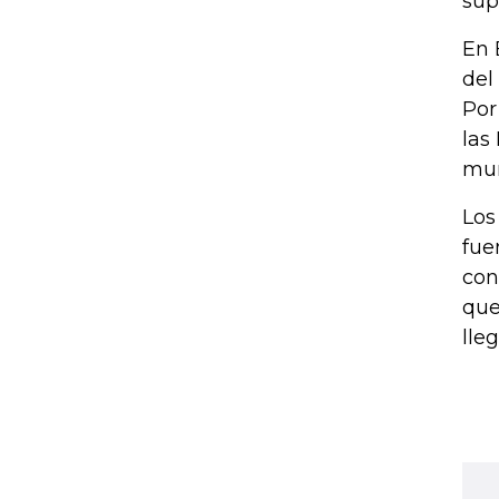
sup
En 
del
Por
las
mun
Los
fue
con
que
lle