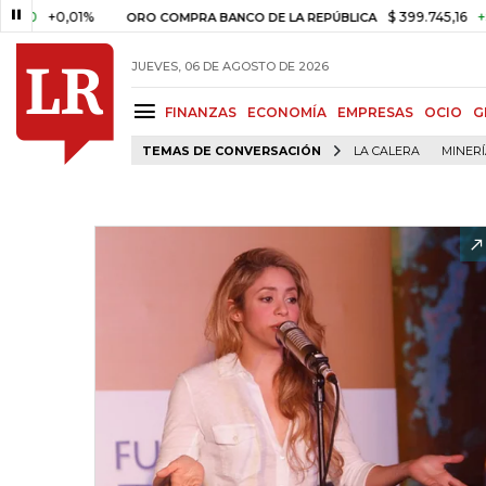
+0,01%
$ 399.745,16
+$ 2.295,
ORO COMPRA BANCO DE LA REPÚBLICA
JUEVES, 06 DE AGOSTO DE 2026
FINANZAS
ECONOMÍA
EMPRESAS
OCIO
G
TEMAS DE CONVERSACIÓN
LA CALERA
MINER