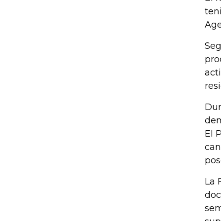
ten
Age
Seg
pro
act
res
Dur
dem
El 
can
pos
La 
doc
sem