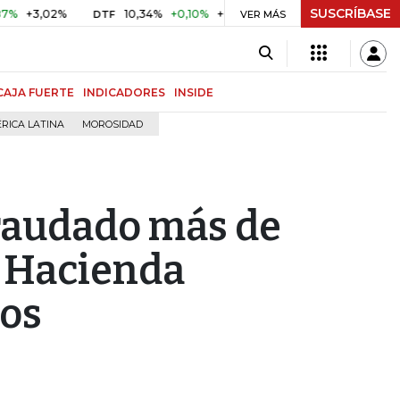
SUSCRÍBASE
,02%
10,34%
+0,10%
+0,98%
$ 416,86
+$ 0,05
+0,0
DTF
UVR
VER MÁS
CAJA FUERTE
INDICADORES
INSIDE
RICA LATINA
MOROSIDAD
raudado más de
a Hacienda
ños