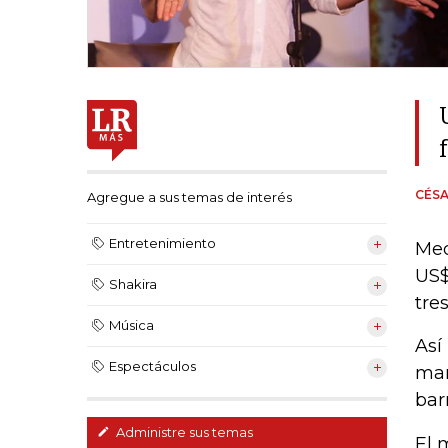
CÉSA
Agregue a sus temas de interés
Entretenimiento
Med
US$
Shakira
tre
Música
Así
Espectáculos
man
bar
Administre sus temas
El 