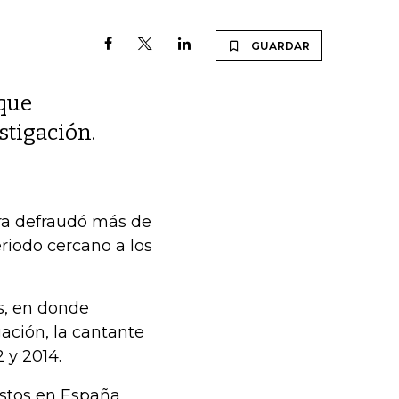
GUARDAR
 que
estigación.
ra defraudó más de
riodo cercano a los
ís, en donde
ación, la cantante
 y 2014.
stos en España,