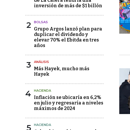
de La Calera tendría una
inversión de más de $1 billón
2
BOLSAS
Grupo Argos lanzó plan para
duplicar el dividendo y
elevar 70% el Ebitda en tres
años
3
ANÁLISIS
Más Hayek, mucho más
Hayek
4
HACIENDA
Inflación se ubicaría en 6,2%
en julio y regresaría a niveles
máximos de 2024
5
HACIENDA