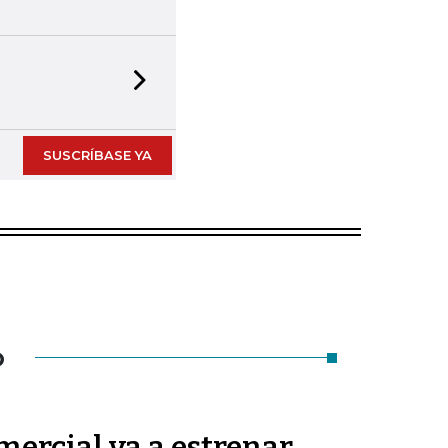
Next slide
SUSCRÍBASE YA
O
ercial va a estrenar