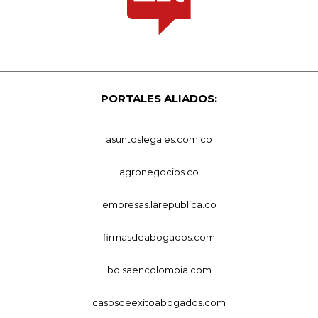
PORTALES ALIADOS:
asuntoslegales.com.co
agronegocios.co
empresas.larepublica.co
firmasdeabogados.com
bolsaencolombia.com
casosdeexitoabogados.com