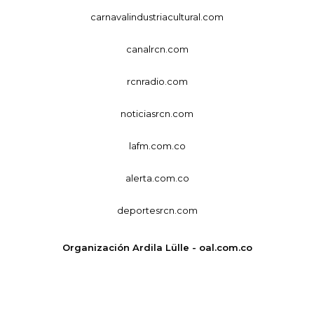
carnavalindustriacultural.com
canalrcn.com
rcnradio.com
noticiasrcn.com
lafm.com.co
alerta.com.co
deportesrcn.com
Organización Ardila Lülle - oal.com.co