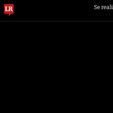
+0,01%
$ 399.745,16
+$ 2.29
ORO COMPRA BANCO DE LA REPÚBLICA
Se real
MIÉRCOLES, 05 DE AGOSTO DE 2026
FINANZAS
ECONOMÍA
EMPRESAS
OCIO
G
TEMAS DE CONVERSACIÓN
ANDI
BRUCE MAC 