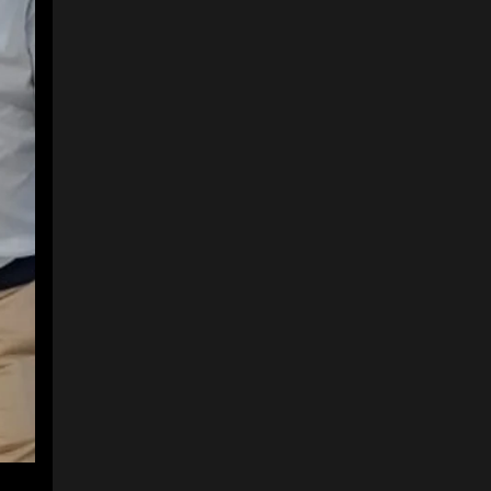
2
4
Viviana Araque
Mendoza, presidente
ejecutivade Bancamía; y
Christian Quiroga,
gerente de
Comunicaciones
deBancamía.
Foto:
Diego Ospina/LR