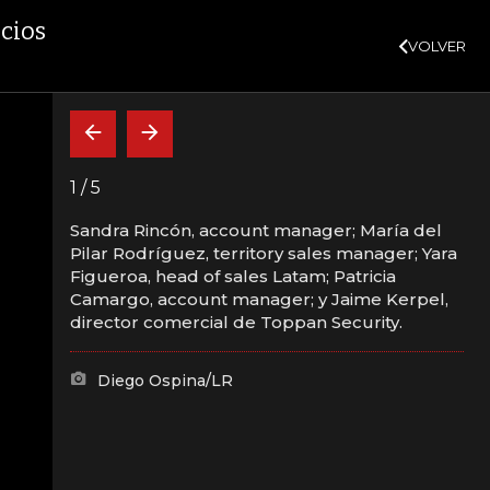
SUSCRÍBASE
3,02%
10,34%
+0,10%
+0,98%
$ 416,86
+$ 0,05
+0,
DTF
VER MÁS
UVR
icios
VOLVER
CAJA FUERTE
INDICADORES
INSIDE
NÓMENO DE EL NIÑO
1
/
5
Sandra Rincón, account manager; María del
Pilar Rodríguez, territory sales manager; Yara
el Congreso de
Figueroa, head of sales Latam; Patricia
Camargo, account manager; y Jaime Kerpel,
ancieros y Medios
director comercial de Toppan Security.
Diego Ospina/LR