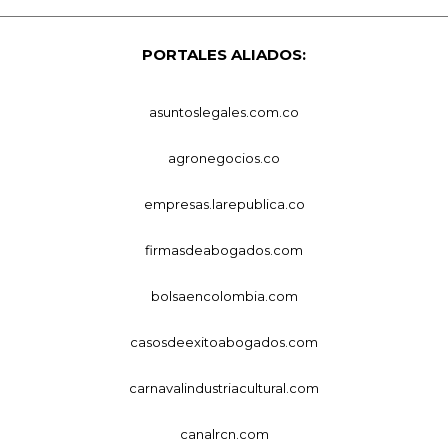
PORTALES ALIADOS:
asuntoslegales.com.co
agronegocios.co
empresas.larepublica.co
firmasdeabogados.com
bolsaencolombia.com
casosdeexitoabogados.com
carnavalindustriacultural.com
canalrcn.com