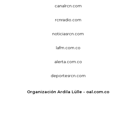
canalrcn.com
rcnradio.com
noticiasrcn.com
lafm.com.co
alerta.com.co
deportesrcn.com
Organización Ardila Lülle - oal.com.co