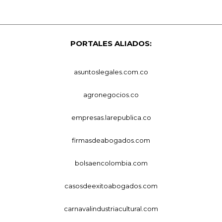
PORTALES ALIADOS:
asuntoslegales.com.co
agronegocios.co
empresas.larepublica.co
firmasdeabogados.com
bolsaencolombia.com
casosdeexitoabogados.com
carnavalindustriacultural.com