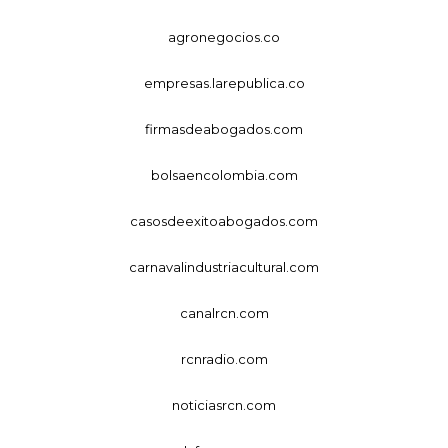
agronegocios.co
empresas.larepublica.co
firmasdeabogados.com
bolsaencolombia.com
casosdeexitoabogados.com
carnavalindustriacultural.com
canalrcn.com
rcnradio.com
noticiasrcn.com