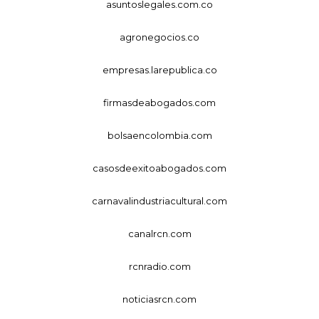
asuntoslegales.com.co
agronegocios.co
empresas.larepublica.co
firmasdeabogados.com
bolsaencolombia.com
casosdeexitoabogados.com
carnavalindustriacultural.com
canalrcn.com
rcnradio.com
noticiasrcn.com