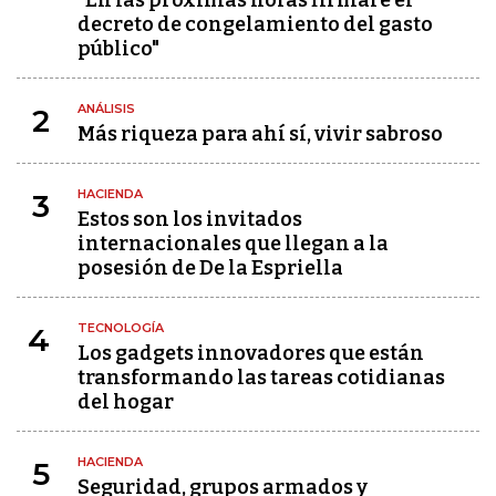
"En las próximas horas firmaré el
decreto de congelamiento del gasto
público"
ANÁLISIS
2
Más riqueza para ahí sí, vivir sabroso
HACIENDA
3
Estos son los invitados
internacionales que llegan a la
posesión de De la Espriella
TECNOLOGÍA
4
Los gadgets innovadores que están
transformando las tareas cotidianas
del hogar
HACIENDA
5
Seguridad, grupos armados y