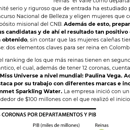
reinas “el Valle como depart
ité serio y riguroso que de entrada ha estudiado
curso Nacional de Belleza y eligen mujeres que c
pósito misional del CNB.
Además de esto, prepar
us candidatas y de ahí el resultado tan positivo
 obtenido
, sin contar que las mujeres caleñas t
se: dos elementos claves para ser reina en Colombi
el ranking de los que más reinas tienen en segund
ántico, el cual, además de tener 12 coronas, cuen
Miss Universe a nivel mundial: Paulina Vega. 
taca por su trabajo con diferentes marcas e inc
met Sparkling Water.
La empresa inició con un 
ededor de $100 millones con el que realizó el inici