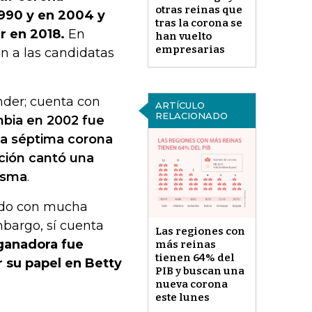
otras reinas que
1990 y en 2004 y
tras la corona se
r en 2018.
En
han vuelto
empresarias
n a las candidatas
ander; cuenta con
ARTÍCULO
RELACIONADO
mbia en 2002 fue
la séptima corona
ación cantó una
isma
.
tado con mucha
bargo, sí cuenta
Las regiones con
 ganadora fue
más reinas
tienen 64% del
 su papel en Betty
PIB y buscan una
nueva corona
este lunes