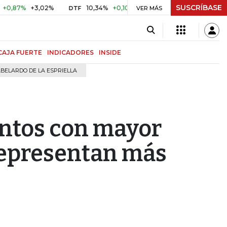
SUSCRÍBASE
+3,02%
10,34%
+0,10%
+0,98%
$ 416,96
+$ 0,05
+
DTF
VER MÁS
UVR
CAJA FUERTE
INDICADORES
INSIDE
BELARDO DE LA ESPRIELLA
entos con mayor
representan más