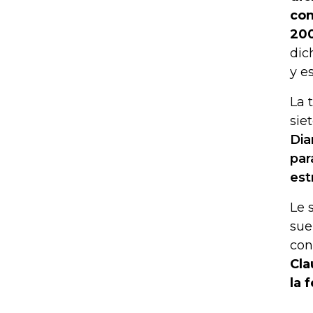
con
200
dic
y e
La 
sie
Dia
par
est
Le 
sue
con
Cla
la 