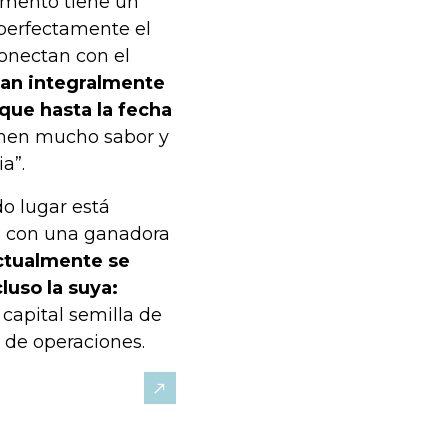
amento tiene un
 perfectamente el
onectan con el
an integralmente
 que hasta la fecha
ienen mucho sabor y
a”.
o lugar está
ta con una ganadora
Actualmente se
luso la suya:
capital semilla de
o de operaciones.