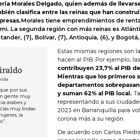
eria Morales Delgado, quien además de llevarse
bién clasifica entre las reinas que han constru
presas.
Morales tiene emprendimientos de renta
mi. La segunda región con más reinas es Atlánti
tander, (7), Bolívar, (7), Antioquia, (6), y Bogotá, 
Estas mismas regiones son l
hacen al PIB. Por ejemplo, la
contribuyen 23,7% al PIB d
iraldo
Mientras que los primeros s
moda
departamentos sobrepasan l
que por sus
y suman 62% al PIB local.
Ta
an gente muy
representando a sus ciudade
cia árabes y
clas muy lindas
2023 en Barranquilla para vol
ujeres, la
corona más a su región.
o”.
De acuerdo con Carlos Piedrahi