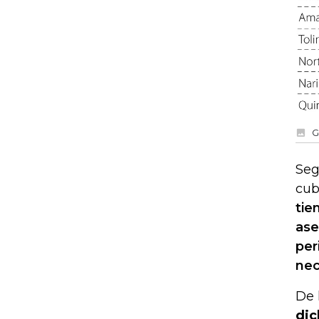
G
Seg
cub
tie
ase
per
nec
De 
dic