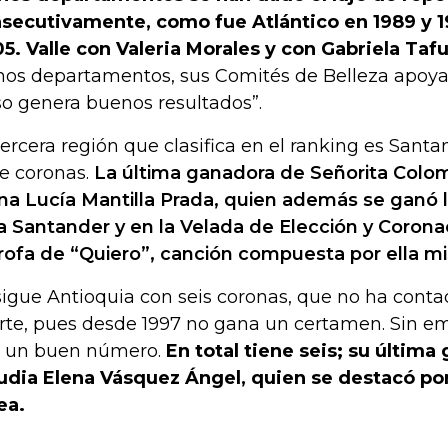
secutivamente, como fue Atlántico en 1989 y 
5. Valle con Valeria Morales y con Gabriela Tafu
hos departamentos, sus Comités de Belleza apoya
so genera buenos resultados”.
tercera región que clasifica en el ranking es Sant
te coronas.
La última ganadora de Señorita Colo
na Lucía Mantilla Prada, quien además se ganó 
a Santander y en la Velada de Elección y Coron
rofa de “Quiero”, canción compuesta por ella m
sigue Antioquia con seis coronas, que no ha con
rte, pues desde 1997 no gana un certamen. Sin em
 un buen número.
En total tiene seis; su última
udia Elena Vásquez Ángel, quien se destacó por
fea.