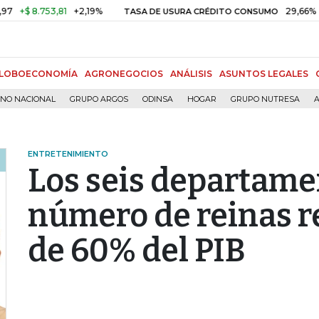
.753,81
+2,19%
29,66%
+0,87%
TASA DE USURA CRÉDITO CONSUMO
LOBOECONOMÍA
AGRONEGOCIOS
ANÁLISIS
ASUNTOS LEGALES
RNO NACIONAL
GRUPO ARGOS
ODINSA
HOGAR
GRUPO NUTRESA
A
ENTRETENIMIENTO
Los seis departam
número de reinas 
de 60% del PIB