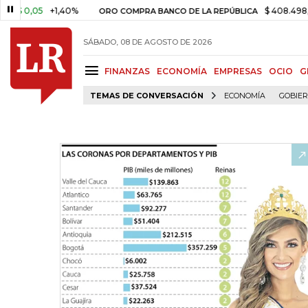
05
+1,40%
$ 408.498,97
+$ 8
ORO COMPRA BANCO DE LA REPÚBLICA
SÁBADO, 08 DE AGOSTO DE 2026
FINANZAS
ECONOMÍA
EMPRESAS
OCIO
G
TEMAS DE CONVERSACIÓN
ECONOMÍA
GOBIE