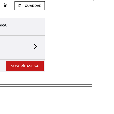
GUARDAR
ARA
Next slide
SUSCRÍBASE YA