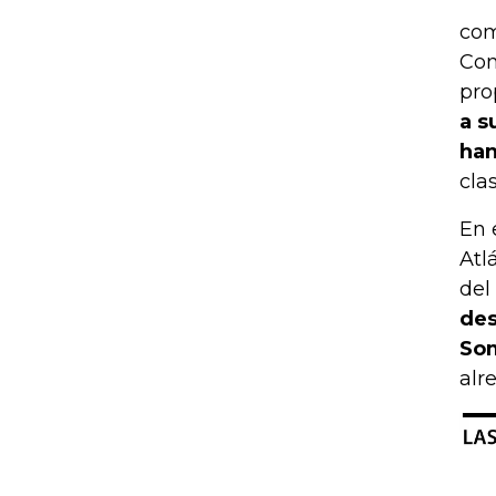
com
Con
pro
a s
han
cla
En 
Atl
del
des
Som
alr