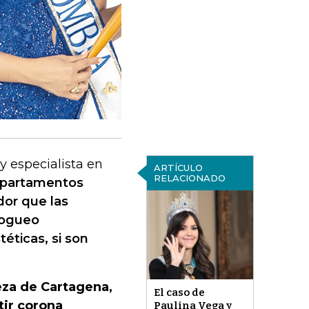
y especialista en
ARTÍCULO
RELACIONADO
epartamentos
dor que las
 fogueo
téticas, si son
eza de Cartagena,
El caso de
tir corona
Paulina Vega y