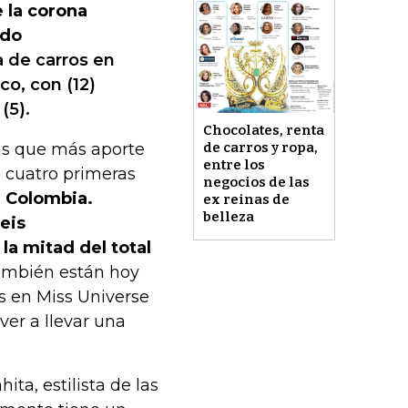
 la corona
ido
 de carros en
co, con (12)
(5).
Chocolates, renta
as que más aporte
de carros y ropa,
entre los
s cuatro primeras
negocios de las
e Colombia.
ex reinas de
belleza
eis
a mitad del total
mbién están hoy
s en Miss Universe
ver a llevar una
ta, estilista de las