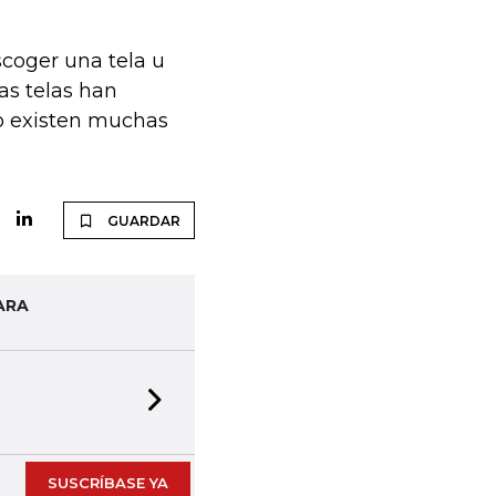
scoger una tela u
Las telas han
o existen muchas
GUARDAR
ARA
Next slide
SUSCRÍBASE YA