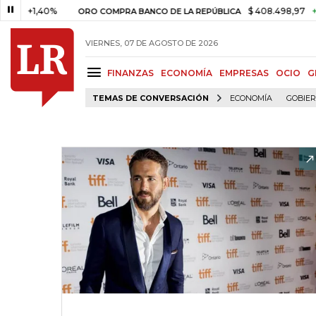
1,40%
$ 408.498,97
+$ 8.753
ORO COMPRA BANCO DE LA REPÚBLICA
VIERNES, 07 DE AGOSTO DE 2026
FINANZAS
ECONOMÍA
EMPRESAS
OCIO
G
TEMAS DE CONVERSACIÓN
ECONOMÍA
GOBIE