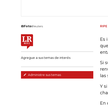
Foto:
Reuters
RIPE
Es 
que
ent
Agregue a sus temas de interés
Si 
ren
Administre sus temas
las
Y s
cha
En 