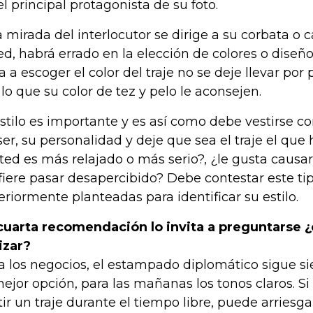
el principal protagonista de su foto.
la mirada del interlocutor se dirige a su corbata o
ed, habrá errado en la elección de colores o diseño
a a escoger el color del traje no se deje llevar por 
 lo que su color de tez y pelo le aconsejen.
estilo es importante y es así como debe vestirse 
ser, su personalidad y deje que sea el traje el que 
ted es más relajado o más serio?, ¿le gusta causa
fiere pasar desapercibido? Debe contestar este t
eriormente planteadas para identificar su estilo.
cuarta recomendación lo invita a preguntarse 
lizar?
a los negocios, el estampado diplomático sigue 
mejor opción, para las mañanas los tonos claros. Si
tir un traje durante el tiempo libre, puede arries