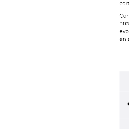
cor
Com
otr
evo
en 