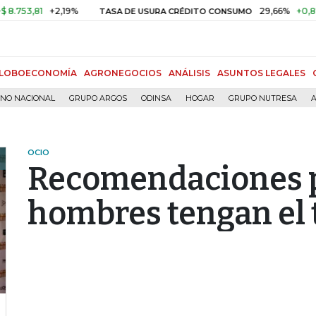
,81
+2,19%
29,66%
+0,87%
+3
TASA DE USURA CRÉDITO CONSUMO
LOBOECONOMÍA
AGRONEGOCIOS
ANÁLISIS
ASUNTOS LEGALES
RNO NACIONAL
GRUPO ARGOS
ODINSA
HOGAR
GRUPO NUTRESA
A
OCIO
Recomendaciones p
hombres tengan el t