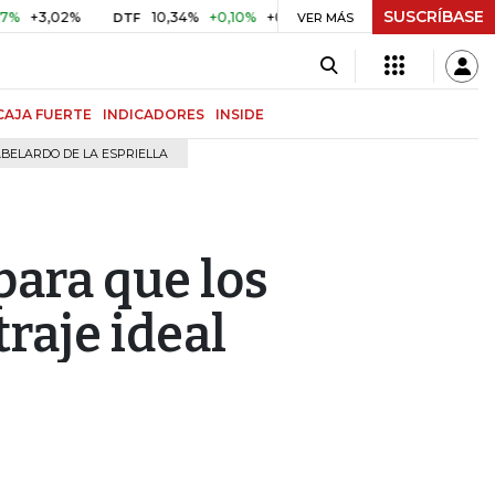
SUSCRÍBASE
,02%
10,34%
+0,10%
+0,98%
$ 416,91
+$ 0,05
+0,01
DTF
VER MÁS
UVR
CAJA FUERTE
INDICADORES
INSIDE
BELARDO DE LA ESPRIELLA
ara que los
raje ideal