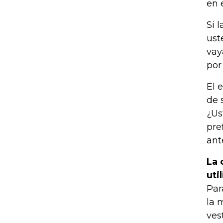
en 
Si 
ust
vay
por
El 
de 
¿Us
pre
ant
La 
uti
Par
la 
ves