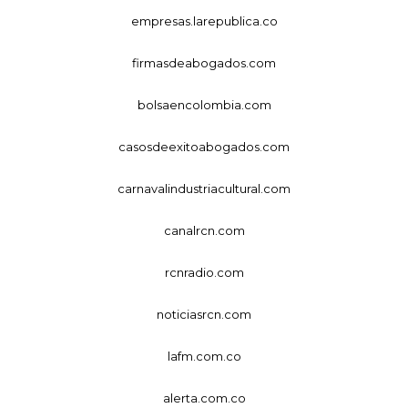
empresas.larepublica.co
firmasdeabogados.com
bolsaencolombia.com
casosdeexitoabogados.com
carnavalindustriacultural.com
canalrcn.com
rcnradio.com
noticiasrcn.com
lafm.com.co
alerta.com.co