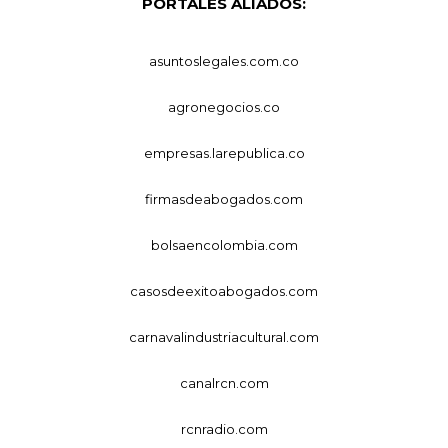
PORTALES ALIADOS:
asuntoslegales.com.co
agronegocios.co
empresas.larepublica.co
firmasdeabogados.com
bolsaencolombia.com
casosdeexitoabogados.com
carnavalindustriacultural.com
canalrcn.com
rcnradio.com