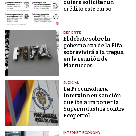
quiere solicitar un
crédito este curso
DEPORTE
El debate sobre la
gobernanza de la Fifa
sobrevivirá a la tregua
en la reunión de
Marruecos
JUDICIAL
La Procuraduría
intervino en sanción
que iba a imponer la
Superindustria contra
Ecopetrol
INTERNET ECONOMY