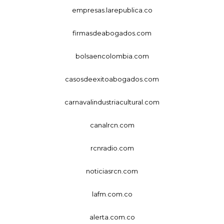
empresas.larepublica.co
firmasdeabogados.com
bolsaencolombia.com
casosdeexitoabogados.com
carnavalindustriacultural.com
canalrcn.com
rcnradio.com
noticiasrcn.com
lafm.com.co
alerta.com.co