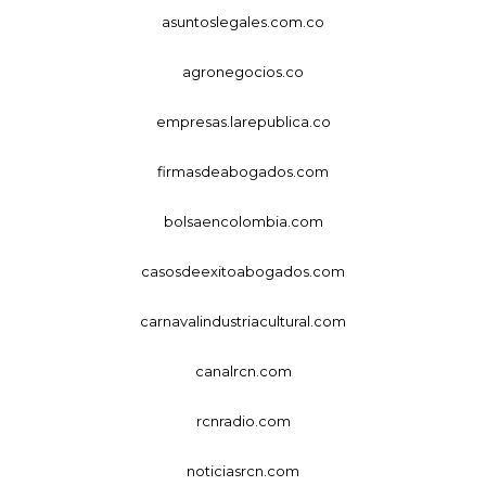
asuntoslegales.com.co
agronegocios.co
empresas.larepublica.co
firmasdeabogados.com
bolsaencolombia.com
casosdeexitoabogados.com
carnavalindustriacultural.com
canalrcn.com
rcnradio.com
noticiasrcn.com