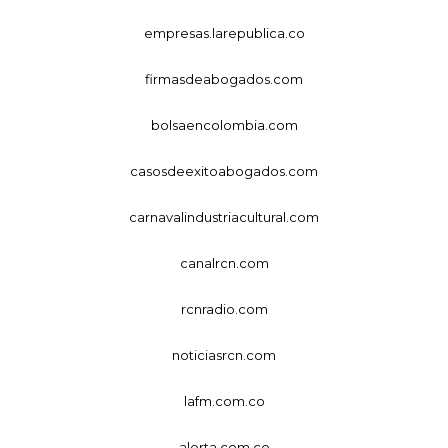
empresas.larepublica.co
firmasdeabogados.com
bolsaencolombia.com
casosdeexitoabogados.com
carnavalindustriacultural.com
canalrcn.com
rcnradio.com
noticiasrcn.com
lafm.com.co
alerta.com.co