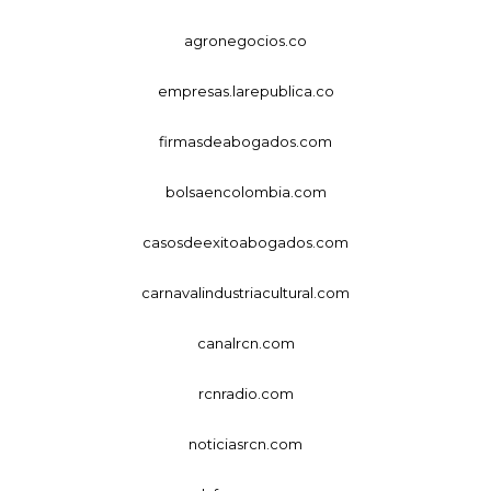
agronegocios.co
empresas.larepublica.co
firmasdeabogados.com
bolsaencolombia.com
casosdeexitoabogados.com
carnavalindustriacultural.com
canalrcn.com
rcnradio.com
noticiasrcn.com