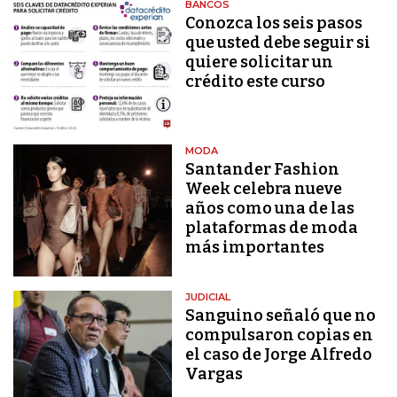
BANCOS
Conozca los seis pasos
que usted debe seguir si
quiere solicitar un
crédito este curso
MODA
Santander Fashion
Week celebra nueve
años como una de las
plataformas de moda
más importantes
JUDICIAL
Sanguino señaló que no
compulsaron copias en
el caso de Jorge Alfredo
Vargas