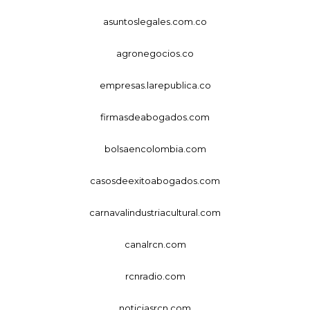
asuntoslegales.com.co
agronegocios.co
empresas.larepublica.co
firmasdeabogados.com
bolsaencolombia.com
casosdeexitoabogados.com
carnavalindustriacultural.com
canalrcn.com
rcnradio.com
noticiasrcn.com