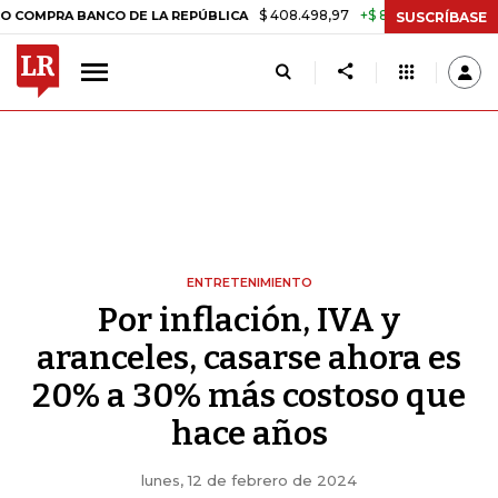
$ 408.498,97
+$ 8.753,81
+2,19%
A BANCO DE LA REPÚBLICA
TASA
SUSCRÍBASE
ENTRETENIMIENTO
Por inflación, IVA y
aranceles, casarse ahora es
20% a 30% más costoso que
hace años
lunes, 12 de febrero de 2024