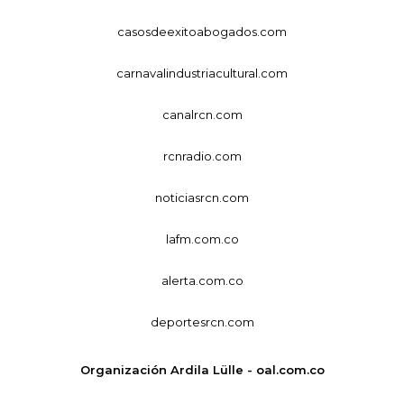
casosdeexitoabogados.com
carnavalindustriacultural.com
canalrcn.com
rcnradio.com
noticiasrcn.com
lafm.com.co
alerta.com.co
deportesrcn.com
Organización Ardila Lülle - oal.com.co