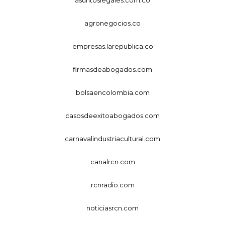
agronegocios.co
empresas.larepublica.co
firmasdeabogados.com
bolsaencolombia.com
casosdeexitoabogados.com
carnavalindustriacultural.com
canalrcn.com
rcnradio.com
noticiasrcn.com