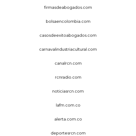
firmasdeabogados.com
bolsaencolombia.com
casosdeexitoabogados.com
carnavalindustriacultural.com
canalrcn.com
rcnradio.com
noticiasrcn.com
lafm.com.co
alerta.com.co
deportesrcn.com