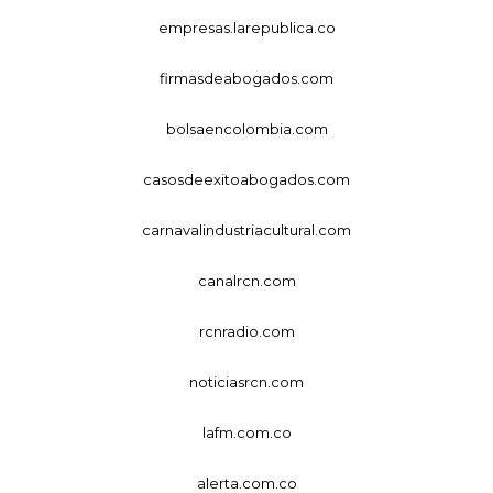
empresas.larepublica.co
firmasdeabogados.com
bolsaencolombia.com
casosdeexitoabogados.com
carnavalindustriacultural.com
canalrcn.com
rcnradio.com
noticiasrcn.com
lafm.com.co
alerta.com.co