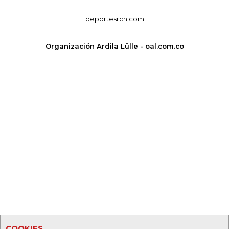
deportesrcn.com
Organización Ardila Lülle - oal.com.co
COOKIES