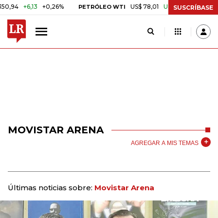
+6,13
+0,26%
US$ 78,01
US$ 2,92
+3,89%
PETRÓLEO WTI
CA
SUSCRÍBASE
MOVISTAR ARENA
AGREGAR A MIS TEMAS
Últimas noticias sobre:
Movistar Arena