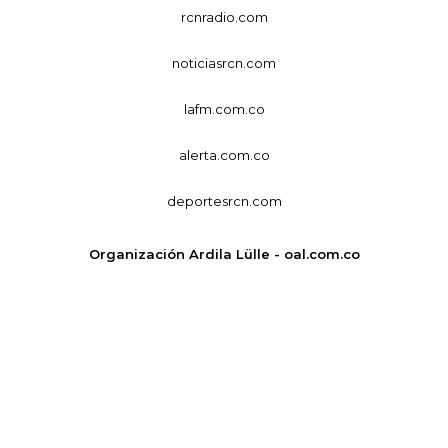
rcnradio.com
noticiasrcn.com
lafm.com.co
alerta.com.co
deportesrcn.com
Organización Ardila Lülle - oal.com.co