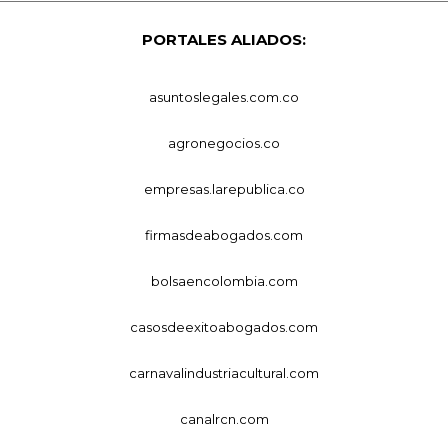
PORTALES ALIADOS:
asuntoslegales.com.co
agronegocios.co
empresas.larepublica.co
firmasdeabogados.com
bolsaencolombia.com
casosdeexitoabogados.com
carnavalindustriacultural.com
canalrcn.com