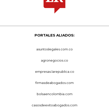
PORTALES ALIADOS:
asuntoslegales.com.co
agronegocios.co
empresas.larepublica.co
firmasdeabogados.com
bolsaencolombia.com
casosdeexitoabogados.com