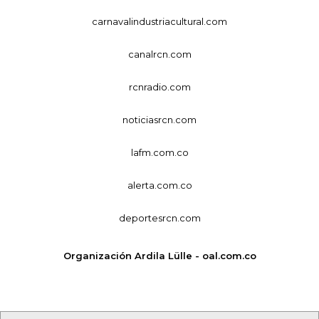
carnavalindustriacultural.com
canalrcn.com
rcnradio.com
noticiasrcn.com
lafm.com.co
alerta.com.co
deportesrcn.com
Organización Ardila Lülle - oal.com.co