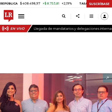
$ 408.498,97
+$ 8.753,81
+2,19%
ICA
TASA DE USURA CRÉDITO C
SUSCRÍBASE
EN VIVO
Llegada de mandatarios y delegaciones internaci