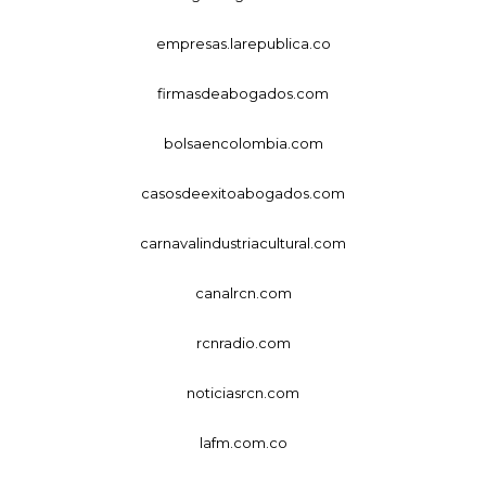
empresas.larepublica.co
firmasdeabogados.com
bolsaencolombia.com
casosdeexitoabogados.com
carnavalindustriacultural.com
canalrcn.com
rcnradio.com
noticiasrcn.com
lafm.com.co