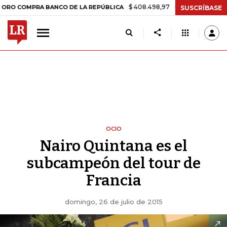
$ 408.498,97
+$ 8.753,81
+2,19%
MPRA BANCO DE LA REPÚBLICA
T
SUSCRÍBASE
OCIO
Nairo Quintana es el
subcampeón del tour de
Francia
domingo, 26 de julio de 2015