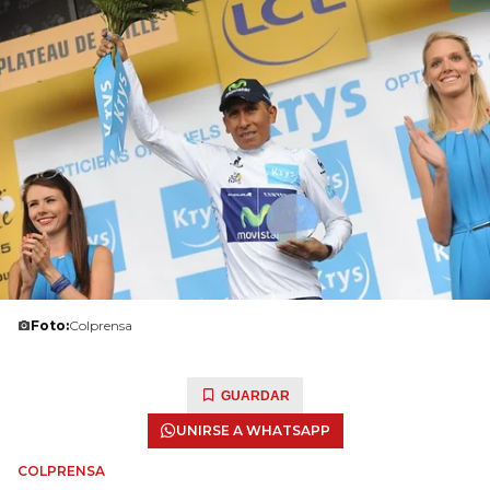
Foto:
Colprensa
GUARDAR
UNIRSE A WHATSAPP
COLPRENSA