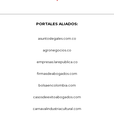
PORTALES ALIADOS:
asuntoslegales.com.co
agronegocios.co
empresas.larepublica.co
firmasdeabogados.com
bolsaencolombia.com
casosdeexitoabogados.com
carnavalindustriacultural.com