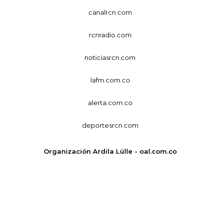
canalrcn.com
rcnradio.com
noticiasrcn.com
lafm.com.co
alerta.com.co
deportesrcn.com
Organización Ardila Lülle - oal.com.co