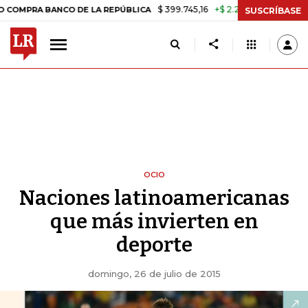
$ 399.745,16
+$ 2.295,71
+0,58%
 BANCO DE LA REPÚBLICA
TASA 
SUSCRÍBASE
OCIO
Naciones latinoamericanas
que más invierten en
deporte
domingo, 26 de julio de 2015