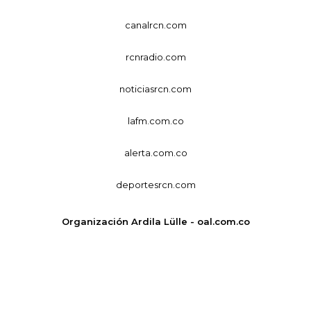
canalrcn.com
rcnradio.com
noticiasrcn.com
lafm.com.co
alerta.com.co
deportesrcn.com
Organización Ardila Lülle - oal.com.co