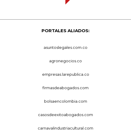
PORTALES ALIADOS:
asuntoslegales.com.co
agronegocios.co
empresas.larepublica.co
firmasdeabogados.com
bolsaencolombia.com
casosdeexitoabogados.com
carnavalindustriacultural.com