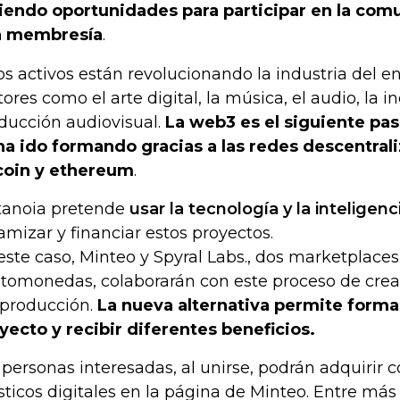
iendo oportunidades para participar en la com
a membresía
.
os activos están revolucionando la industria del 
tores como el arte digital, la música, el audio, la in
ducción audiovisual.
La web3 es el siguiente pas
ha ido formando gracias a las redes descentra
coin y ethereum
.
anoia pretende
usar la tecnología y la inteligencia
amizar y financiar estos proyectos.
este caso, Minteo y Spyral Labs., dos marketplace
ptomonedas, colaborarán con este proceso de creac
producción.
La nueva alternativa permite forma
yecto y recibir diferentes beneficios.
 personas interesadas, al unirse, podrán adquirir 
ísticos digitales en la página de Minteo. Entre más 