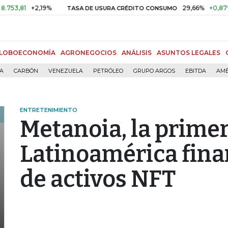
1
+2,19%
29,66%
+0,87%
+3,0
TASA DE USURA CRÉDITO CONSUMO
LOBOECONOMÍA
AGRONEGOCIOS
ANÁLISIS
ASUNTOS LEGALES
ÍA
CARBÓN
VENEZUELA
PETRÓLEO
GRUPO ARGOS
EBITDA
AMÉ
ENTRETENIMIENTO
Metanoia, la prime
Latinoamérica fina
de activos NFT