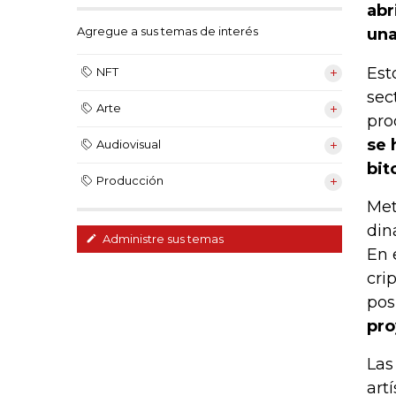
abr
Agregue a sus temas de interés
un
Est
NFT
sec
Arte
pro
se 
Audiovisual
bit
Producción
Met
din
Administre sus temas
En 
cri
pos
pro
Las
art