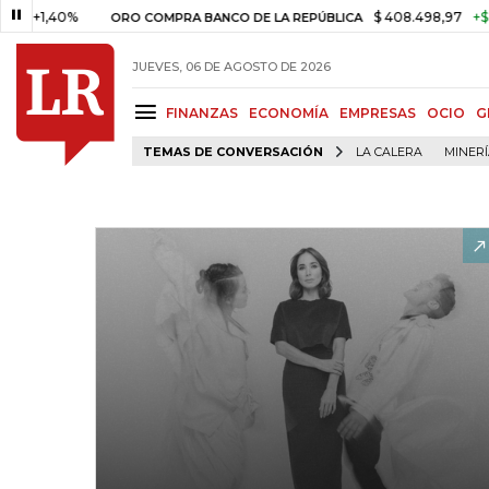
40%
$ 408.498,97
+$ 8.753,8
ORO COMPRA BANCO DE LA REPÚBLICA
JUEVES, 06 DE AGOSTO DE 2026
FINANZAS
ECONOMÍA
EMPRESAS
OCIO
G
TEMAS DE CONVERSACIÓN
LA CALERA
MINER