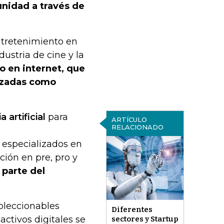
unidad a través de
entretenimiento en
dustria de cine y la
o en internet, que
lizadas como
 artificial
para
ARTÍCULO
RELACIONADO
s especializados en
ión en pre, pro y
 parte del
coleccionables
Diferentes
activos digitales se
sectores y Startup