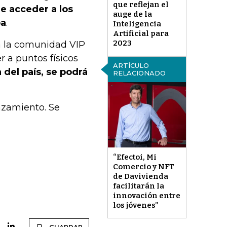
que reflejan el
e acceder a los
auge de la
pa
.
Inteligencia
Artificial para
2023
 a la comunidad VIP
 a puntos físicos
ARTÍCULO
 del país, se podrá
RELACIONADO
nzamiento. Se
“Efectoi, Mi
Comercio y NFT
de Davivienda
facilitarán la
innovación entre
los jóvenes”