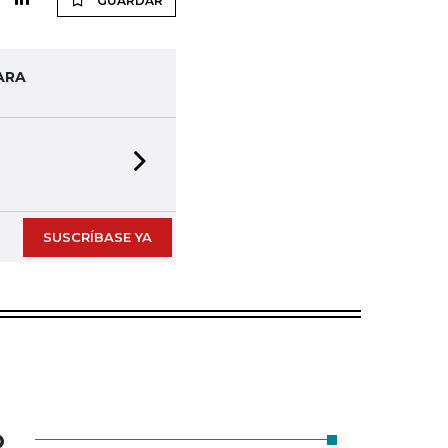
GUARDAR
ARA
Next slide
SUSCRÍBASE YA
O