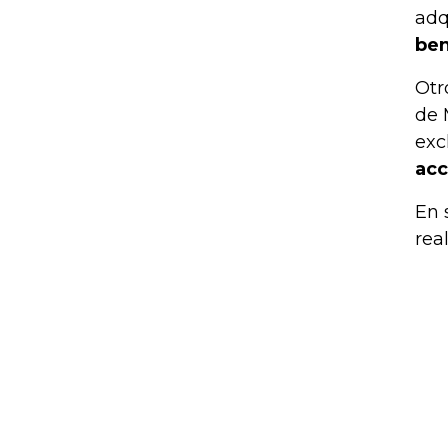
adq
ben
Otr
de 
exc
acc
En 
rea