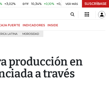
SUSCRÍBASE
2%
10,34%
+0,10%
+0,98%
$ 416,91
+$ 0,05
+0,01%
DTF
UVR
VER MÁS
CAJA FUERTE
INDICADORES
INSIDE
RICA LATINA
MOROSIDAD
ra producción en
nciada a través